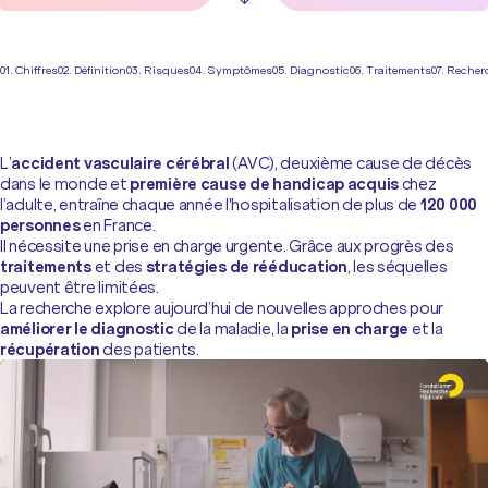
01. Chiffres
02. Définition
03. Risques
04. Symptômes
05. Diagnostic
06. Traitements
07. Recher
L’
accident vasculaire cérébral
(AVC), deuxième cause de décès
dans le monde et
première cause de handicap acquis
chez
l’adulte, entraîne chaque année l'hospitalisation de plus de
120 000
personnes
en France.
Il nécessite une prise en charge urgente. Grâce aux progrès des
traitements
et des
stratégies de rééducation
, les séquelles
peuvent être limitées.
La recherche explore aujourd’hui de nouvelles approches pour
améliorer le diagnostic
de la maladie, la
prise en charge
et la
récupération
des patients.