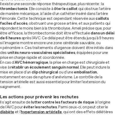
Il existe une seconde réponse thérapeutique, plus récente : la
thrombectomie
. Elle consiste à
ôter le caillot
qui obstrue l’artère
de manière mécanique, à l’aide d’un cathéter inséré dans l’artère
fémorale. Cette technique est cependant réservée aux
caillots
faciles d’accès
, obstruant une grosse artère, et aux patients qui
répondent le moins bien à la thrombolyse. Ameli précise que, pour
être efficace, la thrombectomie doit être effectuée
dans un délai
de 6 heures
après l’AVC. Ce délai peut être étendu jusqu’à 9 heures
si l’imagerie montre encore une zone cérébrale sauvable, ou
« pénombre ». Ces traitements d’urgence doivent être initiés dans
des
unités neuro-vasculaires spécialisées
, équipées pour une
prise en charge rapide et coordonnée.
En cas d’
AVC hémorragique
, la prise en charge est chirurgicale et
vise à
rétablir un écoulement sanguin normal
. Elle peut inclure la
mise en place d’un
clip chirurgical
ou d’une
embolisation
,
notamment en cas de rupture d’anévrisme. Le contrôle de la
tension artérielle est aussi essentiel pour limiter l’extension du
saignement.
Les actions pour prévenir les rechutes
Il s’agit ensuite de
lutter contre les facteurs de risque
à l’origine
de l’AVC pour
éviter les rechutes
. Parmi ceux-ci, on peut citer le
diabète
et l’
hypertension artérielle
, qui ont des effets délétères