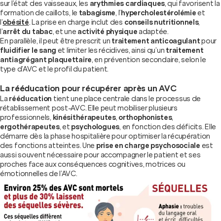
sur l’état des vaisseaux, les
arythmies cardiaques
, qui favorisent la
formation de caillots, le
tabagisme
, l’
hypercholestérolémie
et
l’
obésité
. La prise en charge inclut des
conseils nutritionnels
,
l’
arrêt du tabac
, et une
activité physique
adaptée.
En parallèle, il peut être prescrit un
traitement anticoagulant
pour
fluidifier le sang
et limiter les récidives, ainsi qu’un
traitement
antiagrégant plaquettaire
, en prévention secondaire, selon le
type d’AVC et le profil du patient.
La rééducation pour récupérer après un AVC
La
rééducation
tient une place centrale dans le processus de
rétablissement post-AVC. Elle peut mobiliser plusieurs
professionnels,
kinésithérapeutes
,
orthophonistes
,
ergothérapeutes
, et
psychologues
, en fonction des déficits. Elle
démarre dès la phase hospitalière pour optimiser la récupération
des fonctions atteintes. Une
prise en charge psychosociale
est
aussi souvent nécessaire pour accompagner le patient et ses
proches face aux conséquences cognitives, motrices ou
émotionnelles de l’AVC.