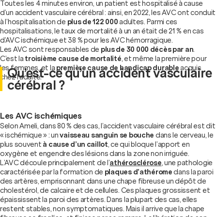
Toutes les 4 minutes environ, un patient est hospitalisé à cause
d’un accident vasculaire cérébral : ainsi, en 2022, les AVC ont conduit
à l’hospitalisation de
plus de 122 000
adultes. Parmi ces
hospitalisations, le taux de mortalité à un an était de 21 % en cas
d’AVC ischémique et 38 % pour les AVC hémorragique.
Les AVC sont responsables de
plus de 30 000 décès par an
.
C’est la
troisième cause de mortalité
, et même la première pour
les femmes, et la
première cause de handicap durable
acquis
Qu’est-ce qu’un accident vasculaire
chez l’adulte.
cérébral ?
Les AVC ischémiques
Selon Ameli, dans 80 % des cas, l’accident vasculaire cérébral est dit
« ischémique » : un
vaisseau sanguin se bouche
dans le cerveau, le
plus souvent
à cause d’un caillot
, ce qui bloque l’apport en
oxygène et engendre des lésions dans la zone non irriguée.
L’AVC découle principalement de l’
athérosclérose
, une pathologie
caractérisée par la formation de
plaques d’athérome
dans la paroi
des artères, emprisonnant dans une chape fibreuse un dépôt de
cholestérol, de calcaire et de cellules. Ces plaques grossissent et
épaississent la paroi des artères. Dans la plupart des cas, elles
restent stables, non symptomatiques. Mais il arrive que la chape