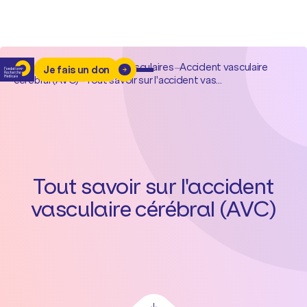
Accueil
–
Maladies cardiovasculaires
–
Accident vasculaire
Je fais un don
cérébral (AVC)
–
Tout savoir sur l'accident vas...
Tout savoir sur l'accident
vasculaire cérébral (AVC)