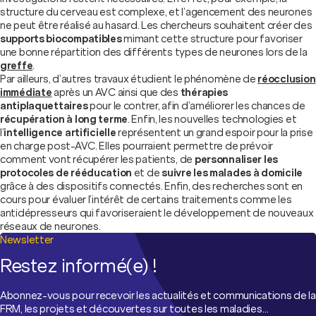
structure du cerveau est complexe, et l’agencement des neurones
ne peut être réalisé au hasard. Les chercheurs souhaitent créer des
supports biocompatibles
mimant cette structure pour favoriser
une bonne répartition des différents types de neurones lors de la
greffe
.
Par ailleurs, d’autres travaux étudient le phénomène de
réocclusion
immédiate
après un AVC ainsi que des
thérapies
antiplaquettaires
pour le contrer, afin d’améliorer les chances de
récupération à long terme
. Enfin, les nouvelles technologies et
l’
intelligence artificielle
représentent un grand espoir pour la prise
en charge post-AVC. Elles pourraient permettre de prévoir
comment vont récupérer les patients, de
personnaliser les
protocoles de rééducation
et de
suivre les malades à domicile
grâce à des dispositifs connectés. Enfin, des recherches sont en
cours pour évaluer l’intérêt de certains traitements comme les
antidépresseurs qui favoriseraient le développement de nouveaux
réseaux de neurones.
Newsletter
Restez informé(e) !
Abonnez-vous pour recevoir les actualités et communications de la
FRM, les projets et découvertes sur toutes les maladies…