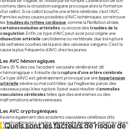
fibreuse se fragilise, et finisse par se rompre. La libération de son
contenu dans la circulation sanguine provoque alors la formation
d’un caillot. Si ce caillot bouche une artère cérébrale, c’est l’AVC.
Parmi les autres causes possibles d’AVC ischémiques, on retrouve
les
troubles du rythme cardiaque
, comme la fibrillation atriale,
certaines maladies artérielles
, ou encore des
troubles de la
coagulation
. Enfin, ce type d’AVC peut avoir pour origine une
dissection artérielle
carotidienne ou vertébrale, due à la rupture
de certaines couches de la paroi des vaisseaux sanguins. C’est la
cause la plus fréquente d’AVC chez les jeunes.
Les AVC hémorragiques
Dans 20 % des cas, l’accident vasculaire cérébral est dit
« hémorragique ». Il résulte de la
rupture d’une artère cérébrale
.
Ce type d’AVC est généralement provoqué par une
hypertension
artérielle
sévère ou mal contrôlée, qui fragilise les parois des
vaisseaux jusqu’à leur rupture. Il peut aussi résulter d’
anomalies
vasculaires cérébrales
telles que des anévrismes ou des
malformations artérioveineuses.
Les AVC cryptogéniques
Il existe également des accidents vasculaires cérébraux dits
« cryptogéniques », car leur
cause reste inconnue
, malgré les bilans
Quels sont les facteurs de risque de
complets réalisés chez les patients atteints.