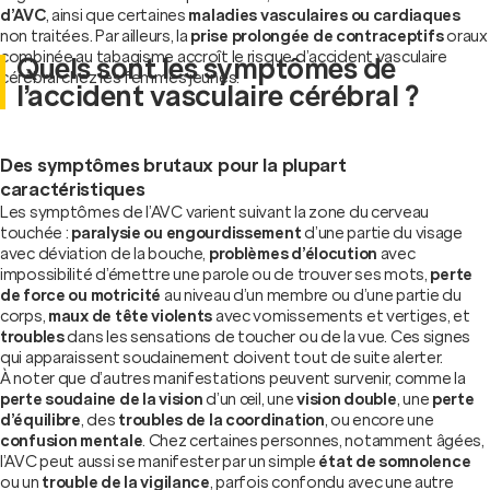
d’AVC
, ainsi que certaines
maladies vasculaires ou cardiaques
non traitées. Par ailleurs, la
prise prolongée de contraceptifs
oraux
combinée au tabagisme accroît le risque d’accident vasculaire
Quels sont les symptômes de
cérébral chez les femmes jeunes.
l’accident vasculaire cérébral ?
Des symptômes brutaux pour la plupart
caractéristiques
Les symptômes de l’AVC varient suivant la zone du cerveau
touchée :
paralysie ou engourdissement
d’une partie du visage
avec déviation de la bouche,
problèmes d’élocution
avec
impossibilité d’émettre une parole ou de trouver ses mots,
perte
de force ou motricité
au niveau d’un membre ou d’une partie du
corps,
maux de tête violents
avec vomissements et vertiges, et
troubles
dans les sensations de toucher ou de la vue. Ces signes
qui apparaissent soudainement doivent tout de suite alerter.
À noter que d’autres manifestations peuvent survenir, comme la
perte soudaine de la vision
d’un œil, une
vision double
, une
perte
d’équilibre
, des
troubles de la coordination
, ou encore une
confusion mentale
. Chez certaines personnes, notamment âgées,
l’AVC peut aussi se manifester par un simple
état de somnolence
ou un
trouble de la vigilance
, parfois confondu avec une autre