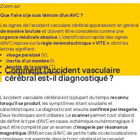
Zoom sur
Que faire si je suis témoin d'un AVC ?
Les signes de l’accident vasculaire cérébral apparaissent en général
de manière brutale
et doivent être considérés comme une
urgence médicale absolue
. L’identification rapide des signes
d’AVC repose sur la
règle mnémotechnique « VITE »
, dont les
lettres signifient :
visage paralysé
(V),
inertie d’un membre
(I),
trouble de la parole
(T),
Comment l’accident vasculaire
en urgence appeler le 15
(E).
cérébral est-il diagnostiqué ?
L’accident vasculaire cérébral est la plupart du temps
reconnu
lorsqu’il se produit
, les symptômes étant soudains et
caractéristiques. Le diagnostic est ensuite
confirmé par imagerie
.
Deux techniques sont utilisées. Le
scanner
permet tout d’abord
de définir le type d’AVC en cause, ischémique ou hémorragique. Il
peut être complété par un examen d’
imagerie par résonance
magnétique
(IRM) en cas d’AVC de petite taille ou de localisations
complexes, par exemple dans le tronc cérébral et le cervelet.