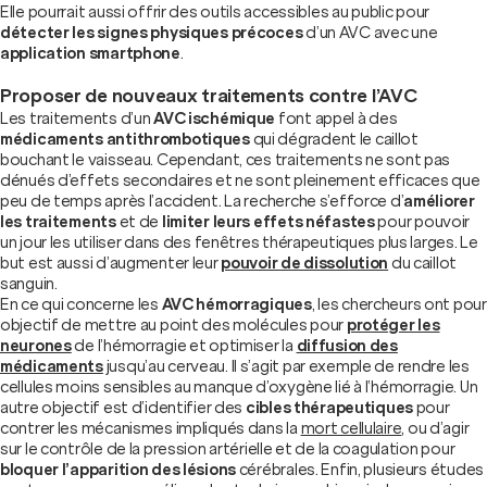
Elle pourrait aussi offrir des outils accessibles au public pour
détecter les signes physiques précoces
d’un AVC avec une
application smartphone
.
Proposer de nouveaux traitements contre l’AVC
Les traitements d’un
AVC ischémique
font appel à des
médicaments antithrombotiques
qui dégradent le caillot
bouchant le vaisseau. Cependant, ces traitements ne sont pas
dénués d’effets secondaires et ne sont pleinement efficaces que
peu de temps après l’accident. La recherche s’efforce d’
améliorer
les traitements
et de
limiter leurs effets néfastes
pour pouvoir
un jour les utiliser dans des fenêtres thérapeutiques plus larges. Le
but est aussi d’augmenter leur
pouvoir de dissolution
du caillot
sanguin.
En ce qui concerne les
AVC hémorragiques
, les chercheurs ont pour
objectif de mettre au point des molécules pour
protéger les
neurones
de l’hémorragie et optimiser la
diffusion des
médicaments
jusqu’au cerveau. Il s’agit par exemple de rendre les
cellules moins sensibles au manque d’oxygène lié à l’hémorragie. Un
autre objectif est d’identifier des
cibles thérapeutiques
pour
contrer les mécanismes impliqués dans la
mort cellulaire
, ou d’agir
sur le contrôle de la pression artérielle et de la coagulation pour
bloquer l’apparition des lésions
cérébrales. Enfin, plusieurs études