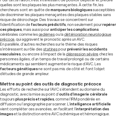
quelles sont les plaques les plus menaçantes. À cette fin, les
chercheurs sont en quête de
marqueurs biologiques
susceptibles
de discriminer les plaques menaçantes des plaques stables sans
risque de décrochage. Des travaux se concentrent sur
l’identification de
facteurs prédictifs
, non seulement pour
repérer
ces plaques
, mais aussi pour
anticiper les complications
cérébrales comme les
œdèmes
ou la
détérioration neurologique
précoce
, qui aggravent le pronostic après un AVC.
En parallèle, d’autres recherches sur le thème des risques
s’intéressent au rôle des
statines
pour
prévenir les accidents
vasculaires
, ou encore à l’impact de la
dépression sévère
chez les
personnes âgées, d’un temps de travail prolongé ou de certains
médicaments qui semblent augmenter le risque d’AVC. Les
facteurs génétiques
ne sont pas mis de côté et font l’objet
d’études de grande ampleur.
Mettre au point des outils de diagnostic précoce
Les efforts de recherche sur l’AVC s’étendent au domaine du
diagnostic, avec la mise au point d’
outils d’imagerie cérébrale
toujours
plus précis et rapides
, comme l’IRM pondérée en
diffusion ou l’angiographie par scanner. L’
intelligence artificielle
vient compléter ces avancées, en facilitant l’
interprétation des
images
et la distinction entre AVC ischémique et hémorragique.