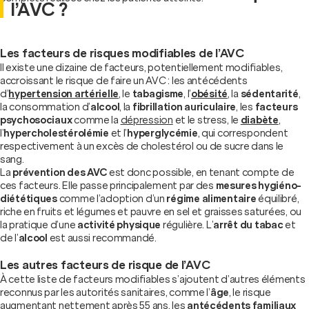
l’AVC ?
Les facteurs de risques modifiables de l’AVC
Il existe une dizaine de facteurs, potentiellement modifiables,
accroissant le risque de faire un AVC : les antécédents
d’
hypertension artérielle
, le
tabagisme
, l’
obésité
, la
sédentarité
,
la consommation d’
alcool
, la
fibrillation auriculaire
, les
facteurs
psychosociaux
comme la
dépression
et le stress, le
diabète
,
l’
hypercholestérolémie
et l’
hyperglycémie
, qui correspondent
respectivement à un excès de cholestérol ou de sucre dans le
sang.
La
prévention des AVC
est donc possible, en tenant compte de
ces facteurs. Elle passe principalement par des
mesures hygiéno-
diététiques
comme l’adoption d’un
régime alimentaire
équilibré,
riche en fruits et légumes et pauvre en sel et graisses saturées, ou
la pratique d’une
activité physique
régulière. L’
arrêt du tabac
et
de l’
alcool
est aussi recommandé.
Les autres facteurs de risque de l’AVC
À cette liste de facteurs modifiables s’ajoutent d’autres éléments
reconnus par les autorités sanitaires, comme l’
âge
, le risque
augmentant nettement après 55 ans, les
antécédents familiaux