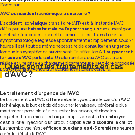
Zoom sur
AVC ou accident ischémique transitoire ?
L’
accident ischémique transitoire
(AIT) est, à l’instar de l’AVC,
défini par une
baisse brutale de l’apport sanguin
dans une région
cérébrale, à ceci près que cette diminution est
transitoire
. La
symptomatologie régresse spontanément et rapidement, sous 24
heures. Il est tout de même nécessaire de
consulter en urgence
lorsque les symptômes surviennent. En effet, les AIT
augmentent
le risque d’AVC
par la suite. Un bilan similaire aux AVC est alors
réalisé et une prise en charge médicamenteuse peut être proposée
Quels sont les traitements en cas
pour éviter la survenue d’un accident vasculaire cérébral.
d’AVC ?
Le traitement d’urgence de l’AVC
Le traitement de l’AVC diffère selon le type. Dans le cas d’un
AVC
ischémique
, le but est de déboucher le vaisseau cérébral le plus
rapidement possible, afin de limiter les lésions, et donc les
séquelles. La première technique employée est la
thrombolyse
,
c’est-à-dire l’injection d’un produit capable de
dissoudre le caillot
.
La thrombolyse n’est
efficace que dans les 4-5 premières heures
après le début de l’AVC.