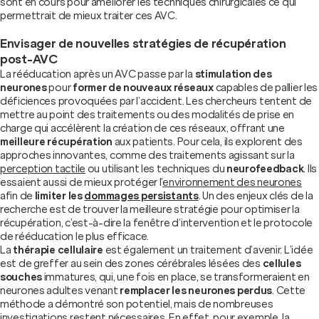
sont en cours pour améliorer les techniques chirurgicales ce qui
permettrait de mieux traiter ces AVC.
Envisager de nouvelles stratégies de récupération
post-AVC
La rééducation après un AVC passe par la
stimulation des
neurones
pour
former de nouveaux réseaux
capables de pallier les
déficiences provoquées par l’accident. Les chercheurs tentent de
mettre au point des traitements ou des modalités de prise en
charge qui accélèrent la création de ces réseaux, offrant une
meilleure récupération
aux patients. Pour cela, ils explorent des
approches innovantes, comme des traitements agissant sur la
perception tactile
ou utilisant les techniques du
neurofeedback
. Ils
essaient aussi de mieux protéger l’
environnement des neurones
afin de
limiter les
dommages persistants
. Un des enjeux clés de la
recherche est de trouver la meilleure stratégie pour optimiser la
récupération, c’est-à-dire la fenêtre d’intervention et le protocole
de rééducation le plus efficace.
La
thérapie cellulaire
est également un traitement d’avenir. L’idée
est de greffer au sein des zones cérébrales lésées des
cellules
souches
immatures, qui, une fois en place, se transformeraient en
neurones adultes venant
remplacer les neurones perdus
. Cette
méthode a démontré son potentiel, mais de nombreuses
investigations restent nécessaires. En effet, pour exemple, la