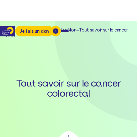
Accueil
–
Cancers
–
Cancer du côlon
–
Tout savoir sur le cancer
Je fais un don
colo...
Tout savoir sur le cancer
colorectal