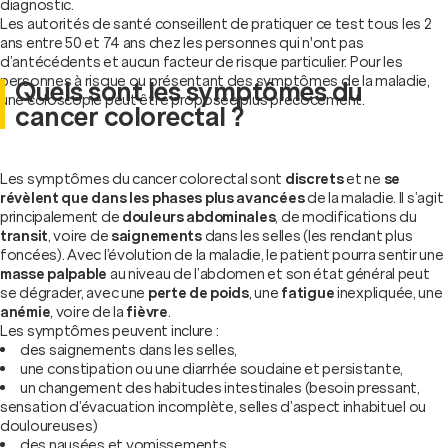
diagnostic.
Les autorités de santé conseillent de pratiquer ce test tous les 2
ans entre 50 et 74 ans chez les personnes qui n'ont pas
d’antécédents et aucun facteur de risque particulier. Pour les
personnes à risque ou présentant des symptômes de la maladie,
Quels sont les symptômes du
une coloscopie peut être proposée plus précocement.
cancer colorectal ?
Les symptômes du cancer colorectal sont
discrets
et ne
se
révèlent que dans les phases plus avancées
de la maladie. Il s’agit
principalement de
douleurs abdominales
, de modifications du
transit
, voire de
saignements
dans les selles (les rendant plus
foncées). Avec l’évolution de la maladie, le patient pourra sentir une
masse palpable
au niveau de l’abdomen et son état général peut
se dégrader, avec une
perte de poids
, une
fatigue
inexpliquée, une
anémie
, voire de la
fièvre
.
Les symptômes peuvent inclure :
des saignements dans les selles,
une constipation ou une diarrhée soudaine et persistante,
un changement des habitudes intestinales (besoin pressant,
sensation d’évacuation incomplète, selles d’aspect inhabituel ou
douloureuses)
des nausées et vomissements,