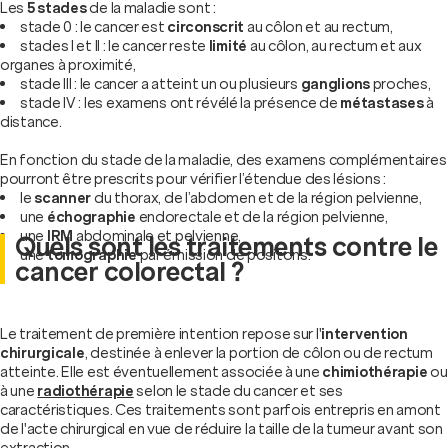
Les
5 stades
de la maladie sont :
stade 0 : le cancer est
circonscrit
au côlon et au rectum,
stades I et II : le cancer reste
limité
au côlon, au rectum et aux
organes à proximité,
stade III : le cancer a atteint un ou plusieurs
ganglions
proches,
stade IV : les examens ont révélé la présence de
métastases
à
distance.
En fonction du stade de la maladie, des examens complémentaires
pourront être prescrits pour vérifier l’étendue des lésions :
le
scanner
du thorax, de l’abdomen et de la région pelvienne,
une
échographie
endorectale et de la région pelvienne,
une
IRM
abdominale et pelvienne,
Quels sont les traitements contre le
une
tomographie
par émission de positons.
cancer colorectal ?
Le traitement de première intention repose sur l'
intervention
chirurgicale
, destinée à enlever la portion de côlon ou de rectum
atteinte. Elle est éventuellement associée à une
chimiothérapie
ou
à une
radiothérapie
selon le stade du cancer et ses
caractéristiques. Ces traitements sont parfois entrepris en amont
de l'acte chirurgical en vue de réduire la taille de la tumeur avant son
extraction.