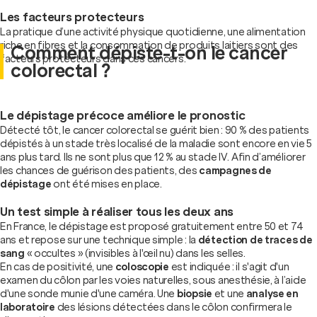
Les facteurs protecteurs
La pratique d’une activité physique quotidienne, une alimentation
riche en fibres et la consommation de produits laitiers sont des
Comment dépiste-t-on le cancer
facteurs protecteurs dans ces cancers.
colorectal ?
Le dépistage précoce améliore le pronostic
Détecté tôt, le cancer colorectal se guérit bien : 90 % des patients
dépistés à un stade très localisé de la maladie sont encore en vie 5
ans plus tard. Ils ne sont plus que 12 % au stade IV. Afin d’améliorer
les chances de guérison des patients, des
campagnes de
dépistage
ont été mises en place.
Un test simple à réaliser tous les deux ans
En France, le dépistage est proposé gratuitement entre 50 et 74
ans et repose sur une technique simple : la
détection de traces de
sang
« occultes » (invisibles à l'œil nu) dans les selles.
En cas de positivité, une
coloscopie
est indiquée : il s'agit d'un
examen du côlon par les voies naturelles, sous anesthésie, à l’aide
d'une sonde munie d'une caméra. Une
biopsie
et une
analyse en
laboratoire
des lésions détectées dans le côlon confirmera le