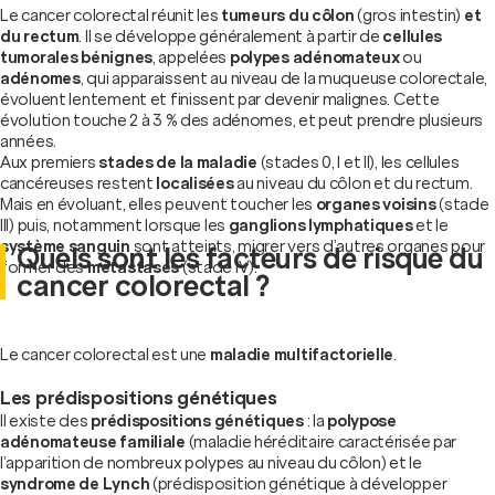
Le cancer colorectal réunit les
tumeurs du côlon
(gros intestin)
et
du rectum
. Il se développe généralement à partir de
cellules
tumorales bénignes
, appelées
polypes adénomateux
ou
adénomes
, qui apparaissent au niveau de la muqueuse colorectale,
évoluent lentement et finissent par devenir malignes. Cette
évolution touche 2 à 3 % des adénomes, et peut prendre plusieurs
années.
Aux premiers
stades de la maladie
(stades 0, I et II), les cellules
cancéreuses restent
localisées
au niveau du côlon et du rectum.
Mais en évoluant, elles peuvent toucher les
organes voisins
(stade
III) puis, notamment lorsque les
ganglions lymphatiques
et le
système sanguin
sont atteints, migrer vers d’autres organes pour
Quels sont les facteurs de risque du
former des
métastases
(stade IV).
cancer colorectal ?
Le cancer colorectal est une
maladie multifactorielle
.
Les prédispositions génétiques
Il existe des
prédispositions génétiques
: la
polypose
adénomateuse familiale
(maladie héréditaire caractérisée par
l’apparition de nombreux polypes au niveau du côlon) et le
syndrome de Lynch
(prédisposition génétique à développer