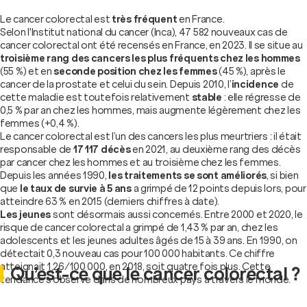
Le cancer colorectal est
très fréquent
en France.
Selon l'Institut national du cancer (Inca), 47 582 nouveaux cas de
cancer colorectal ont été recensés en France, en 2023. Il se situe au
troisième rang des cancers les plus fréquents chez les hommes
(55 %) et en
seconde position chez les femmes
(45 %), après le
cancer de la prostate et celui du sein. Depuis 2010, l’
incidence
de
cette maladie est toutefois relativement
stable
: elle régresse de
0,5 % par an chez les hommes, mais augmente légèrement chez les
femmes (+0,4 %).
Le cancer colorectal est l’un des cancers les plus meurtriers : il était
responsable de
17 117 décès
en 2021, au deuxième rang des décès
par cancer chez les hommes et au troisième chez les femmes.
Depuis les années 1990,
les traitements se sont améliorés
, si bien
que
le taux de survie à 5 ans
a grimpé de 12 points depuis lors, pour
atteindre 63 % en 2015 (derniers chiffres à date).
Les jeunes
sont désormais aussi concernés. Entre 2000 et 2020, le
risque de cancer colorectal a grimpé de 1,43 % par an, chez les
adolescents et les jeunes adultes âgés de 15 à 39 ans. En 1990, on
détectait 0,3 nouveau cas pour 100 000 habitants. Ce chiffre
atteignait 1,26/100 000, en 2018, soit quatre fois plus. Cette
Qu’est-ce que le cancer colorectal ?
tendance s’observe dans de nombreux pays à travers le monde.