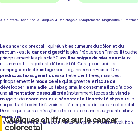
01. Chiffres
02. Définition
03. Risques
04. Dépistage
05. Symptômes
06. Diagnostic
07. Traiteme
Le
cancer colorectal
- qui réunit les
tumeurs du côlon et du
rectum
- est le
cancer digestif
le plus fréquent en France. Il touche
principalement les plus de 50 ans. Il
se soigne de mieux en mieux
,
notamment lorsqu’il est
détecté tôt
. C’est pourquoi des
campagnes de dépistage
sont organisées en France. Des
prédispositions génétiques
ont été identifiées, mais c’est
principalement le
mode de vie
qui augmente le
risque de
développer la maladie
. Le
tabagisme
, la
consommation d’alcool
,
une
alimentation déséquilibrée
(notamment l’excès de
viande
rouge
et de
charcuterie
), la
sédentarité
, l’
inactivité physique
, le
surpoids
et l’
obésité
favorisent l’émergence du cancer colorectal.
Depuis quelques années, l’incidence de ce cancer augmente
chez
les jeunes
.
Quelques chiffres sur le cancer
La recherche se mobilise pour mieux comprendre cette évolution.
colorectal