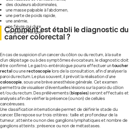
des douleurs abdominales,
une masse palpable à l'abdomen,
une perte de poids rapide,
une anémie,
une fièvre qui dure,
Comment est établi le diagnostic du
une grande fatigue.
cancer colorectal ?
En cas de suspicion d’un cancer du côlon ou du rectum, à la suite
d’un dépistage ou à des symptômes évocateurs, le diagnostic doit
être confirmé. Le gastro-entérologue pourra effectuer un
toucher
rectal
ou une
rectoscopie
lors de la consultation, afin d’analyser la
paroi du rectum. Le plus souvent, il prévoit la réalisation d’une
coloscopie
, sous une brève anesthésie générale. Cet examen
permettra de visualiser d’éventuelles lésions sur la paroi du côlon
et/ou du rectum. Des prélèvements (
biopsies
) seront effectués et
analysés afin de vérifier la présence (ou non) de cellules
cancéreuses.
Une classification internationale permet de définir le stade du
cancer. Elle repose sur trois critères : taille et profondeur de la
tumeur ; atteinte ou non des ganglions lymphatiques et nombre de
ganglions atteints ; présence ou non de métastases.