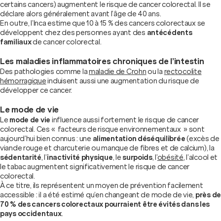
certains cancers) augmentent le risque de cancer colorectal. Il se
déclare alors généralement avant l’âge de 40 ans.
En outre, l’Inca estime que 10 à 15 % des cancers colorectaux se
développent chez des personnes ayant des
antécédents
familiaux
de cancer colorectal.
Les maladies inflammatoires chroniques de l’intestin
Des pathologies comme la
maladie de Crohn
ou la
rectocolite
hémorragique
induisent aussi une augmentation du risque de
développer ce cancer.
Le mode de vie
Le
mode de vie
influence aussi fortement le risque de cancer
colorectal. Ces « facteurs de risque environnementaux » sont
aujourd’hui bien connus : une
alimentation déséquilibrée
(excès de
viande rouge et charcuterie ou manque de fibres et de calcium), la
sédentarité
, l’
inactivité physique
, le
surpoids
, l’
obésité
, l’alcool et
le tabac augmentent significativement le risque de cancer
colorectal.
À ce titre, ils représentent un moyen de prévention facilement
accessible : il a été estimé qu’en changeant de mode de vie,
près de
70 % des cancers colorectaux pourraient être évités dans les
pays occidentaux
.