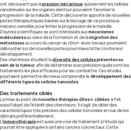
ont découvert que la
pression mécanique
qu’exercent les cellules
cancéreuses sur les organes alentour pouvaient favoriser la
progression de la maladie. Cette découverte apporte de nouvelles
pistes thérapeutiques basées sur le blocage de ce processus
mécano-sensible, pour limiter la progression de la maladie.
D’autres scientifiques se sont intéressés aux
mécanismes
moléculaires
au cœur de la formation et de la
migration des
métastases
au cours du cancer du côlon : leurs travaux pourraient
déboucher sur de nouvelles pistes pour mieux lutter contre leur
développement.
Des chercheurs étudient la
diversité des cellules
présentes au
sein de la tumeur
, afin de déterminer avec précision quels sont les
traitements les plus efficaces pour les combattre. Ces études
pourraient permettre de mieux comprendre le
développement des
différents types de cellules tumorales
.
Des traitements ciblés
La mise au point de
nouvelles thérapies dites « ciblées »
fait
aussi l'objet de l'intérêt des chercheurs : il s'agit de cibler des
caractéristiques très précises des cellules tumorales en vue de les
détruire préférentiellement.
L'
immunothérapie
est aussi une voie de traitement à l'étude qui
pourrait être appliquée à certains cancers colorectaux. Cette