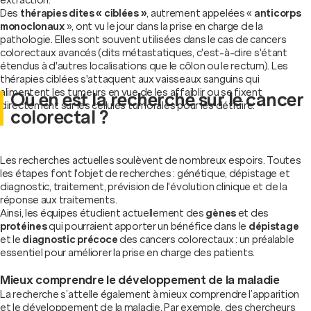
Des
thérapies dites « ciblées »
, autrement appelées «
anticorps
monoclonaux
», ont vu le jour dans la prise en charge de la
pathologie. Elles sont souvent utilisées dans le cas de cancers
colorectaux avancés (dits métastatiques, c'est-à-dire s'étant
étendus à d'autres localisations que le côlon ou le rectum). Les
thérapies ciblées s'attaquent aux vaisseaux sanguins qui
alimentent les tumeurs en vue de les affaiblir ou se fixent
Où en est la recherche sur le cancer
directement sur les cellules tumorales pour les détruire.
colorectal ?
Les recherches actuelles soulèvent de nombreux espoirs. Toutes
les étapes font l'objet de recherches : génétique, dépistage et
diagnostic, traitement, prévision de l'évolution clinique et de la
réponse aux traitements.
Ainsi, les équipes étudient actuellement des
gènes
et des
protéines
qui pourraient apporter un bénéfice dans le
dépistage
et le
diagnostic précoce
des cancers colorectaux : un préalable
essentiel pour améliorer la prise en charge des patients.
Mieux comprendre le développement de la maladie
La recherche s’attelle également à mieux comprendre l’apparition
et le développement de la maladie. Par exemple, des chercheurs