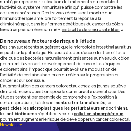
stratégie repose sur l'utilisation de traitements qui modulent
l'activité du système immunitaire afin qu'il puisse combattre les
cellules cancéreuses. Des travaux récents ont montré que
l'immunothérapie améliore fortement la réponse à la
chimiothérapie, dans les formes génétiques du cancer du côlon
liées à un phénomène nommé «
instabilité des microsatellites
».
De nouveaux facteurs de risque à l’étude
Des travaux récents suggèrent que le
microbiote intestinal
aurait un
impact sur la pathologie. Plusieurs études s'accordent en effet à
dire que des bactéries naturellement présentes au niveau du côlon
pourraient favoriser le développement du cancer. Les équipes
explorent ainsi l'impact que pourrait avoir une modulation de
l'activité de certaines bactéries du côlon sur la progression du
cancer et sur son issue.
L’augmentation des cancers colorectaux chez les jeunes soulève
de nombreuses questions pour la communauté scientifique. Des
études tentent par exemple de comprendre si l’exposition à
certains produits, tels les
aliments ultra-transformés
, les
pesticides
, les
microplastiques
, les
perturbateurs endocriniens
,
les
antibiotiques
à répétition, voire la
pollution atmosphérique
pourraient augmenter le risque de développer un cancer colorectal.
Newsletter