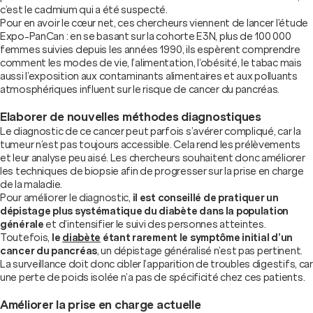
c’est le cadmium qui a été suspecté.
Pour en avoir le cœur net, ces chercheurs viennent de lancer l’étude
Expo-PanCan : en se basant sur la cohorte E3N, plus de 100 000
femmes suivies depuis les années 1990, ils espèrent comprendre
comment les modes de vie, l’alimentation, l’obésité, le tabac mais
aussi l’exposition aux contaminants alimentaires et aux polluants
atmosphériques influent sur le risque de cancer du pancréas.
Elaborer de nouvelles méthodes diagnostiques
Le diagnostic de ce cancer peut parfois s’avérer compliqué, car la
tumeur n’est pas toujours accessible. Cela rend les prélèvements
et leur analyse peu aisé. Les chercheurs souhaitent donc améliorer
les techniques de biopsie afin de progresser sur la prise en charge
de la maladie.
Pour améliorer le diagnostic,
il est conseillé de pratiquer un
dépistage plus systématique du diabète dans la population
générale
et d’intensifier le suivi des personnes atteintes.
Toutefois,
le
diabète
étant rarement le symptôme initial d’un
cancer du pancréas
, un dépistage généralisé n’est pas pertinent.
La surveillance doit donc cibler l’apparition de troubles digestifs, car
une perte de poids isolée n’a pas de spécificité chez ces patients.
Améliorer la prise en charge actuelle