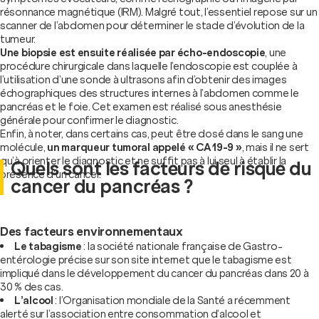
résonnance magnétique (IRM). Malgré tout, l’essentiel repose sur un
scanner de l’abdomen pour déterminer le stade d’évolution de la
tumeur.
Une biopsie est ensuite réalisée par écho-endoscopie
, une
procédure chirurgicale dans laquelle l’endoscopie est couplée à
l’utilisation d’une sonde à ultrasons afin d’obtenir des images
échographiques des structures internes à l’abdomen comme le
pancréas et le foie. Cet examen est réalisé sous anesthésie
générale pour confirmer le diagnostic.
Enfin, à noter, dans certains cas, peut être dosé dans le sang une
molécule,
un marqueur tumoral appelé « CA 19-9 »
, mais il ne sert
qu’à orienter le diagnostic et ne suffit pas à lui seul à établir la
Quels sont les facteurs de risque du
présence d’un cancer.
cancer du pancréas ?
Des facteurs environnementaux
Le tabagisme
: la société nationale française de Gastro-
entérologie précise sur son site internet que le tabagisme est
impliqué dans le développement du cancer du pancréas dans 20 à
30 % des cas.
L’alcool
: l’Organisation mondiale de la Santé a récemment
alerté sur l’association entre consommation d’alcool et