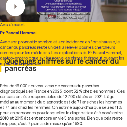
Avis d'expert
Pr Pascal Hammel
Avec son pronostic sombre et son incidence en forte hausse, le
cancer du pancréas reste un défi à relever pour les chercheurs
comme pour les médecins. Les explications du Pr Pascal Hammel,
gastro-entérologue sur les nouvelles pistes thérapeutiques et les
Quelques chiffres sur le cancer du
enjeux de la recherche.
pancréas
Près de 16 000 nouveaux cas de cancers du pancréas
diagnostiqués en France en 2023, dont 52 % chez les hommes. Ces
cancers ont été responsables de 12 700 décès en 2021. L’âge
médian au moment du diagnostic est de 71 ans chez les hommes
et 74 ans chez les femmes. On estime aujourd’hui que seules 11 %
pour les personnes pour lesquelles le diagnostic a été posé entre
2010 et 2015 étaient encore en vie 5 ans après. Bien que cela reste
trop peu, c’est 7 points de mieux qu’en 1990.