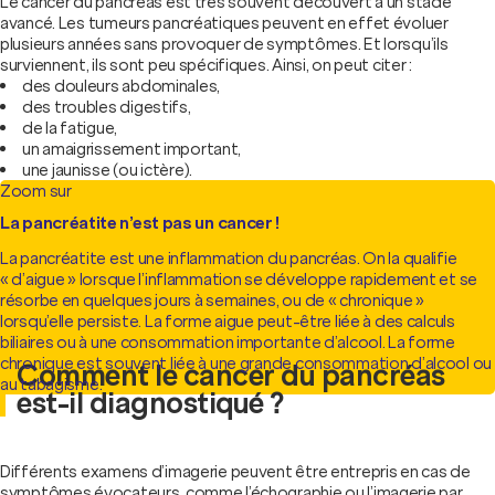
Le cancer du pancréas est très souvent découvert à un stade
avancé. Les tumeurs pancréatiques peuvent en effet évoluer
plusieurs années sans provoquer de symptômes. Et lorsqu’ils
surviennent, ils sont peu spécifiques. Ainsi, on peut citer :
des douleurs abdominales,
des troubles digestifs,
de la fatigue,
un amaigrissement important,
une jaunisse (ou ictère).
Zoom sur
La pancréatite n’est pas un cancer !
La pancréatite est une inflammation du pancréas. On la qualifie
« d’aigue » lorsque l’inflammation se développe rapidement et se
résorbe en quelques jours à semaines, ou de « chronique »
lorsqu’elle persiste. La forme aigue peut-être liée à des calculs
biliaires ou à une consommation importante d’alcool. La forme
chronique est souvent liée à une grande consommation d’alcool ou
Comment le cancer du pancréas
au tabagisme.
est-il diagnostiqué ?
Différents examens d’imagerie peuvent être entrepris en cas de
symptômes évocateurs, comme l’échographie ou l’imagerie par