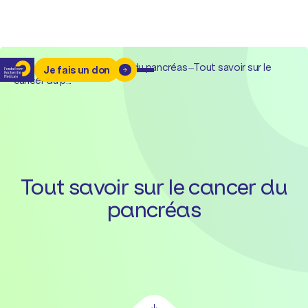
Accueil
–
Cancers
–
Cancer du pancréas
–
Tout savoir sur le
Je fais un don
cancer du p...
Tout savoir sur le cancer du
pancréas