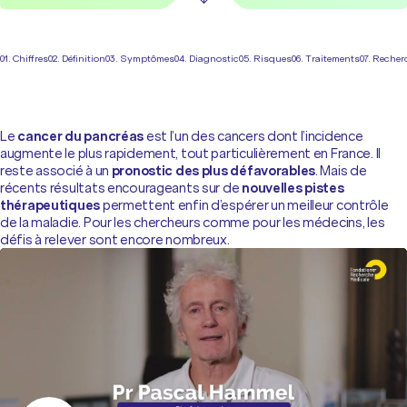
01. Chiffres
02. Définition
03. Symptômes
04. Diagnostic
05. Risques
06. Traitements
07. Recher
Le
cancer du pancréas
est l’un des cancers dont l’incidence
augmente le plus rapidement, tout particulièrement en France. Il
reste associé à un
pronostic des plus défavorables
. Mais de
récents résultats encourageants sur de
nouvelles pistes
thérapeutiques
permettent enfin d’espérer un meilleur contrôle
de la maladie. Pour les chercheurs comme pour les médecins, les
défis à relever sont encore nombreux.