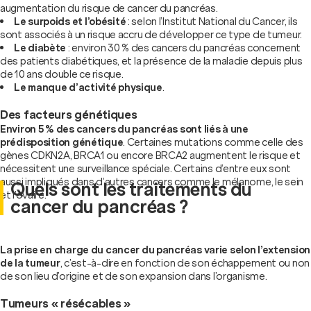
augmentation du risque de cancer du pancréas.
Le surpoids et l’obésité
: selon l’Institut National du Cancer, ils
sont associés à un risque accru de développer ce type de tumeur.
Le diabète
: environ 30 % des cancers du pancréas concernent
des patients diabétiques, et la présence de la maladie depuis plus
de 10 ans double ce risque.
Le manque d’activité physique
.
Des facteurs génétiques
Environ 5 % des cancers du pancréas sont liés à une
prédisposition génétique
. Certaines mutations comme celle des
gènes CDKN2A, BRCA1 ou encore BRCA2 augmentent le risque et
nécessitent une surveillance spéciale. Certains d’entre eux sont
aussi impliqués dans d’autres cancers comme le mélanome, le sein
Quels sont les traitements du
et l’ovaire.
cancer du pancréas ?
La prise en charge du cancer du pancréas varie selon l’extension
de la tumeur
, c’est-à-dire en fonction de son échappement ou non
de son lieu d’origine et de son expansion dans l’organisme.
Tumeurs « résécables »