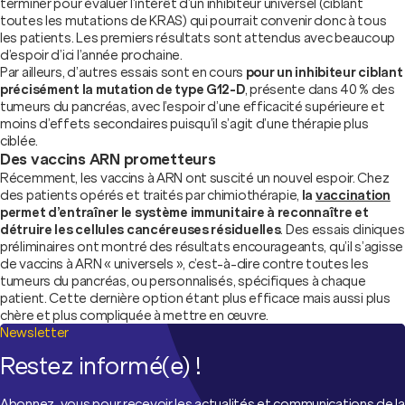
terminer pour évaluer l’intérêt d’un inhibiteur universel (ciblant
toutes les mutations de KRAS) qui pourrait convenir donc à tous
les patients. Les premiers résultats sont attendus avec beaucoup
d’espoir d’ici l’année prochaine.
Par ailleurs, d’autres essais sont en cours
pour un inhibiteur ciblant
précisément la mutation de type G12-D
, présente dans 40 % des
tumeurs du pancréas, avec l’espoir d’une efficacité supérieure et
moins d’effets secondaires puisqu’il s’agit d’une thérapie plus
ciblée.
Des vaccins ARN prometteurs
Récemment, les vaccins à ARN ont suscité un nouvel espoir. Chez
des patients opérés et traités par chimiothérapie,
la
vaccination
permet d’entraîner le système immunitaire à reconnaître et
détruire les cellules cancéreuses résiduelles
. Des essais cliniques
préliminaires ont montré des résultats encourageants, qu’il s’agisse
de vaccins à ARN « universels », c’est-à-dire contre toutes les
tumeurs du pancréas, ou personnalisés, spécifiques à chaque
patient. Cette dernière option étant plus efficace mais aussi plus
chère et plus compliquée à mettre en œuvre.
Newsletter
Restez informé(e) !
Abonnez-vous pour recevoir les actualités et communications de la