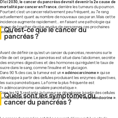
D’ici 2030, le cancer du pancréas devrait devenir la 2e cause de
mortalité par cancer en France
, derrière les tumeurs du poumon.
Pourtant c’est un cancer relativement peu fréquent, au 7e rang
actuellement quant au nombre de nouveaux cas par an. Mais cette
incidence augmente rapidement… en faisant une pathologie qui
risque de toucher de plus en plus de personnes ces prochaines
Qu’est-ce que le cancer du
années.
pancréas ?
Avant de définir ce qu’est un cancer du pancréas, revenons sur le
rôle de cet organe. Le pancréas est situé dans l’abdomen, secrète
des enzymes digestives et des hormones qui régulent le taux de
sucre dans le sang, comme l’insuline et le glucagon.
Dans 90 % des cas, la tumeur est un
« adénocarcinome »
qui se
développe à partir des cellules produisant les enzymes digestives,
les sucs pancréatiques. La forme la plus fréquente est
l’« adénocarcinome canalaire pancréatique ».
Dans les 10 % restants, la tumeur se développe à partir des cellules
Quels sont les symptômes du
productrices d’hormones, on parle de tumeur
« neuroendocrine »
.
cancer du pancréas ?