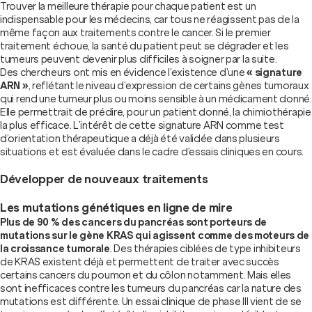
Trouver la meilleure thérapie pour chaque patient est un
indispensable pour les médecins, car tous ne réagissent pas de la
même façon aux traitements contre le cancer. Si le premier
traitement échoue, la santé du patient peut se dégrader et les
tumeurs peuvent devenir plus difficiles à soigner par la suite.
Des chercheurs ont mis en évidence l’existence d’une
« signature
ARN »
, reflétant le niveau d’expression de certains gènes tumoraux
qui rend une tumeur plus ou moins sensible à un médicament donné.
Elle permettrait de prédire, pour un patient donné, la chimiothérapie
la plus efficace. L’intérêt de cette signature ARN comme test
d’orientation thérapeutique a déjà été validée dans plusieurs
situations et est évaluée dans le cadre d’essais cliniques en cours.
Développer de nouveaux traitements
Les mutations génétiques en ligne de mire
Plus de 90 % des cancers du pancréas sont porteurs de
mutations sur le gène KRAS qui agissent comme des moteurs de
la croissance tumorale
. Des thérapies ciblées de type inhibiteurs
de KRAS existent déjà et permettent de traiter avec succès
certains cancers du poumon et du côlon notamment. Mais elles
sont inefficaces contre les tumeurs du pancréas car la nature des
mutations est différente. Un essai clinique de phase III vient de se