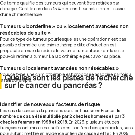
Ce terme qualifie des tumeurs qui peuvent être retirées par
chirurgie. C’est le cas dans 15 % des cas. Leur ablation est suivie
d’une chimiothérapie.
Tumeurs « borderline » ou « localement avancées non
résécables de suite »
Pour ce type de tumeur pour lesquelles une opération n’est pas
possible d’emblée, une chimiothérapie dite d’induction est
proposée en vue de réduire le volume tumoral pour par la suite
pouvoir retirer la tumeur. La radiothérapie peut avoir sa place.
Tumeurs « localement avancées non résécables »
Pour ce type, une chimiothérapie est proposée associée parfois à
Quelles sont les pistes de recherche
la radiothérapie.
sur le cancer du pancréas ?
Identifier de nouveaux facteurs de risque
Les cas de cancers du pancréas sont en hausse en France :
le
nombre de cas a été multiplié par 2 chez les hommes et par 3
chez les femmes en 1998 et 2018
. En 2023, plusieurs études
françaises ont mis en cause l’exposition à certains pesticides, sans
pour autant mettre en évidence un lien de cause à effet. En 2025,