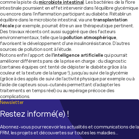
comme la piste du
microbiote intestinal
. Les bactéries de la flore
intestinale pourraient en effet intervenir dans l’équilibre glycémique
ou encore dans l’inflammation participant au diabète. Rétablir un
équilibre dans le microbiote intestinal, via une
transplantation
fécale
par exemple, pourrait être un axe thérapeutique pertinent.
Des travaux récents ont aussi suggéré que des facteurs
environnementaux, telle que la
pollution atmosphérique
,
favorisent le développement d’une insulinorésistance. D’autres
sources de pollution sont à l’étude.
Notons enfin l’apport de
l’intelligence artificielle
qui pourrait
améliorer différents pans de la prise en charge : du diagnostic
(certaines équipes ont tenté de dépister le diabète grâce à la
couleur et la texture de la langue !), jusqu’au suivi de la glycémie
(grâce à des applis de suivi de l’activité physique par exemple ou à
l’aide de capteurs sous-cutanés permettant d’adapter les
traitements en temps réel) ou au repérage précoce des
complications.
Newsletter
Restez informé(e) !
Abonnez-vous pour recevoir les actualités et communications de la
FRM, les projets et découvertes sur toutes les maladies…