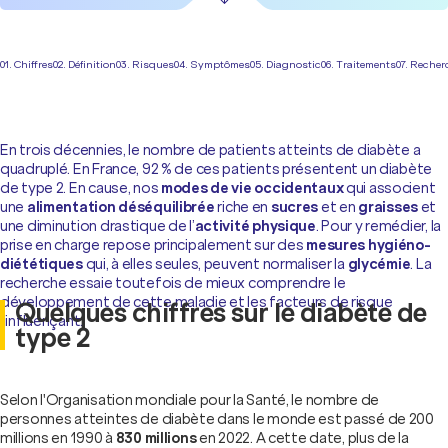
01. Chiffres
02. Définition
03. Risques
04. Symptômes
05. Diagnostic
06. Traitements
07. Recher
En trois décennies, le nombre de patients atteints de diabète a
quadruplé. En France, 92 % de ces patients présentent un diabète
de type 2. En cause, nos
modes de vie occidentaux
qui associent
une
alimentation déséquilibrée
riche en
sucres
et en
graisses
et
une diminution drastique de l’
activité physique
. Pour y remédier, la
prise en charge repose principalement sur des
mesures hygiéno-
diététiques
qui, à elles seules, peuvent normaliser la
glycémie
. La
recherche essaie toutefois de mieux comprendre le
développement de cette maladie et les facteurs de risque
Quelques chiffres sur le diabète de
l’influençant.
type 2
Selon l'Organisation mondiale pour la Santé, le nombre de
personnes atteintes de diabète dans le monde est passé de 200
millions en 1990 à
830 millions
en 2022. A cette date, plus de la