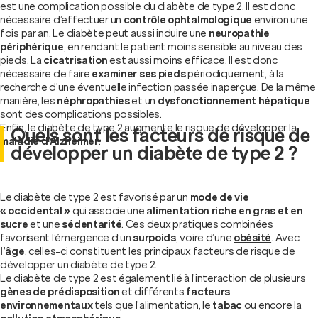
est une complication possible du diabète de type 2. Il est donc
nécessaire d’effectuer un
contrôle ophtalmologique
environ une
fois par an. Le diabète peut aussi induire une
neuropathie
périphérique
, en rendant le patient moins sensible au niveau des
pieds. La
cicatrisation
est aussi moins efficace. Il est donc
nécessaire de faire
examiner ses pieds
périodiquement, à la
recherche d’une éventuelle infection passée inaperçue. De la même
manière, les
néphropathies
et un
dysfonctionnement hépatique
sont des complications possibles.
Enfin, le diabète de type 2 augmente le risque de développer la
Quels sont les facteurs de risque de
maladie d’Alzheimer
.
développer un diabète de type 2 ?
Le diabète de type 2 est favorisé par un
mode de vie
« occidental »
qui associe une
alimentation riche en gras et en
sucre
et une
sédentarité
. Ces deux pratiques combinées
favorisent l’émergence d’un
surpoids
, voire d’une
obésité
. Avec
l’âge
, celles-ci constituent les principaux facteurs de risque de
développer un diabète de type 2.
Le diabète de type 2 est également lié à l'interaction de plusieurs
gènes de prédisposition
et différents
facteurs
environnementaux
tels que l’alimentation, le
tabac
ou encore la