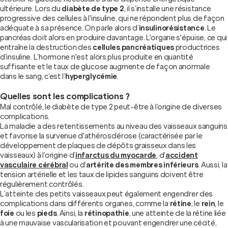
ultérieure. Lors du
diabète de type 2
, il s’installe une résistance
progressive des cellules à l'insuline, qui ne répondent plus de façon
adéquate à sa présence. On parle alors d’
insulinorésistance
. Le
pancréas doit alors en produire davantage. L'organe s'épuise, ce qui
entraîne la destruction des
cellules pancréatiques
productrices
d’insuline. L’hormone n'est alors plus produite en quantité
suffisante et le taux de glucose augmente de façon anormale
dans le sang, c’est l’
hyperglycémie
.
Quelles sont les complications ?
Mal contrôlé, le diabète de type 2 peut-être à l’origine de diverses
complications.
La maladie a des retentissements au niveau des vaisseaux sanguins
et favorise la survenue d'athérosclérose (caractérisée par le
développement de plaques de dépôts graisseux dans les
vaisseaux) à l’origine d’
infarctus du myocarde
, d’
accident
vasculaire cérébral
ou d’
artérite des membres inférieurs
. Aussi, la
tension artérielle et les taux de lipides sanguins doivent être
régulièrement contrôlés.
L’atteinte des petits vaisseaux peut également engendrer des
complications dans différents organes, comme la
rétine
, le
rein
, le
foie
ou les
pieds
. Ainsi, la
rétinopathie
, une atteinte de la rétine liée
à une mauvaise vascularisation et pouvant engendrer une cécité,