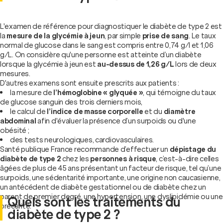
L'examen de référence pour diagnostiquer le diabète de type 2 est
la
mesure de la glycémie à jeun
, par simple
prise de sang
. Le taux
normal de glucose dans le sang est compris entre 0,74 g/l et 1,06
g/L. On considère qu'une personne est atteinte d’un diabète
lorsque la glycémie à jeun est
au-dessus de 1,26 g/L
lors de deux
mesures.
D'autres examens sont ensuite prescrits aux patients :
la mesure de
l’hémoglobine « glyquée »
, qui témoigne du taux
de glucose sanguin des trois derniers mois,
le calcul de
l’indice de masse corporelle
et du
diamètre
abdominal
afin d'évaluer la présence d’un surpoids ou d'une
obésité ;
des tests neurologiques, cardiovasculaires.
Santé publique France recommande d’effectuer un
dépistage du
diabète de type 2
chez les
personnes à risque
, c’est-à-dire celles
âgées de plus de 45 ans présentant un facteur de risque, tel qu’une
surpoids, une sédentarité importante, une origine non caucasienne,
un antécédent de diabète gestationnel ou de diabète chez un
parent de premier degré, une hypertension, une dyslipidémie ou une
Quels sont les traitements du
précarité.
diabète de type 2 ?