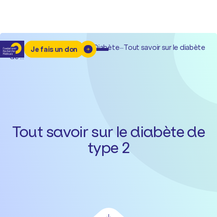
Accueil
–
Autres maladies
–
Diabète
–
Tout savoir sur le diabète
Je fais un don
de ...
Tout savoir sur le diabète de
type 2