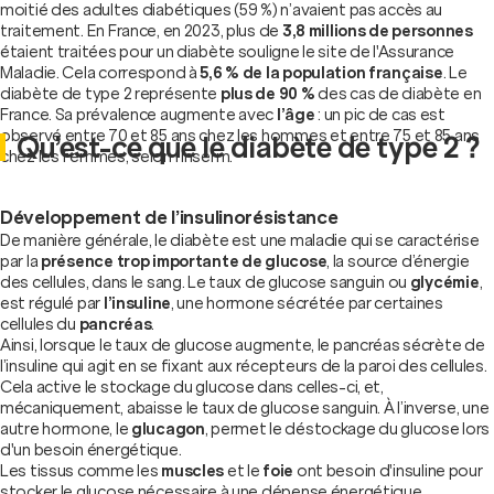
moitié des adultes diabétiques (59 %) n’avaient pas accès au
traitement. En France, en 2023, plus de
3,8 millions de personnes
étaient traitées pour un diabète souligne le site de l'Assurance
Maladie. Cela correspond à
5,6 % de la population française
. Le
diabète de type 2 représente
plus de 90 %
des cas de diabète en
France. Sa prévalence augmente avec
l’âge
: un pic de cas est
observé entre 70 et 85 ans chez les hommes et entre 75 et 85 ans
Qu’est-ce que le diabète de type 2 ?
chez les femmes, selon l'Inserm.
Développement de l’insulinorésistance
De manière générale, le diabète est une maladie qui se caractérise
par la
présence trop importante de glucose
, la source d’énergie
des cellules, dans le sang. Le taux de glucose sanguin ou
glycémie
,
est régulé par
l’insuline
, une hormone sécrétée par certaines
cellules du
pancréas
.
Ainsi, lorsque le taux de glucose augmente, le pancréas sécrète de
l’insuline qui agit en se fixant aux récepteurs de la paroi des cellules.
Cela active le stockage du glucose dans celles-ci, et,
mécaniquement, abaisse le taux de glucose sanguin. À l’inverse, une
autre hormone, le
glucagon
, permet le déstockage du glucose lors
d'un besoin énergétique.
Les tissus comme les
muscles
et le
foie
ont besoin d'insuline pour
stocker le glucose nécessaire à une dépense énergétique