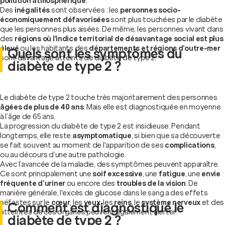
pollution atmosphérique
.
Des
inégalités
sont observées : les
personnes socio-
économiquement défavorisées
sont plus touchées par le diabète
que les personnes plus aisées. De même, les personnes vivant dans
des
régions où l'indice territorial de désavantage social est plus
élevé
ou les habitants des
départements et régions d’outre-mer
Quels sont les symptômes du
sont davantage atteints de diabète de type 2.
diabète de type 2 ?
Le diabète de type 2 touche très majoritairement des personnes
âgées de plus de 40 ans
. Mais elle est diagnostiquée en moyenne
à l’âge de 65 ans.
La progression du diabète de type 2 est insidieuse. Pendant
longtemps, elle reste
asymptomatique
, si bien que sa découverte
se fait souvent au moment de l'apparition de ses
complications
,
ou au décours d’une autre pathologie.
Avec l’avancée de la maladie, des symptômes peuvent apparaître.
Ce sont principalement une
soif excessive
, une
fatigue
, une
envie
fréquente d’uriner
ou encore des
troubles de la vision
. De
manière générale, l'excès de glucose dans le sang a des effets
néfastes sur le
cœur
, les
yeux
, les
reins
, le
système nerveux
et des
Comment est diagnostiqué le
atteintes de ces organes peuvent également alerter.
diabète de type 2 ?