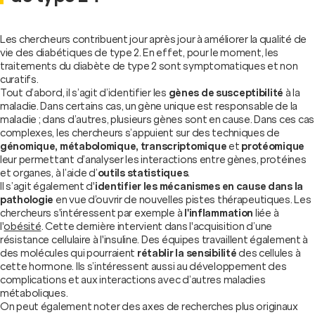
Les chercheurs contribuent jour après jour à améliorer la qualité de
vie des diabétiques de type 2. En effet, pour le moment, les
traitements du diabète de type 2 sont symptomatiques et non
curatifs.
Tout d’abord, il s’agit d’identifier les
gènes de susceptibilité
à la
maladie. Dans certains cas, un gène unique est responsable de la
maladie ; dans d’autres, plusieurs gènes sont en cause. Dans ces cas
complexes, les chercheurs s’appuient sur des techniques de
génomique, métabolomique, transcriptomique
et
protéomique
leur permettant d’analyser les interactions entre gènes, protéines
et organes, à l’aide d’
outils statistiques
.
Il s’agit également d'
identifier les mécanismes en cause dans la
pathologie
en vue d’ouvrir de nouvelles pistes thérapeutiques. Les
chercheurs s'intéressent par exemple à
l'inflammation
liée à
l'
obésité
. Cette dernière intervient dans l'acquisition d’une
résistance cellulaire à l'insuline. Des équipes travaillent également à
des molécules qui pourraient
rétablir la sensibilité
des cellules à
cette hormone. Ils s’intéressent aussi au développement des
complications et aux interactions avec d’autres maladies
métaboliques.
On peut également noter des axes de recherches plus originaux