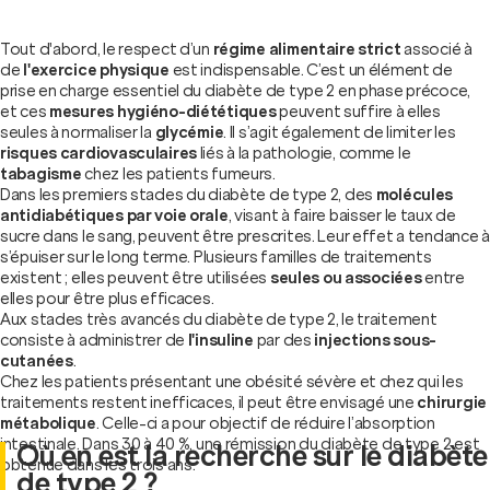
Tout d'abord, le respect d’un
régime alimentaire strict
associé à
de
l'exercice physique
est indispensable. C’est un élément de
prise en charge essentiel du diabète de type 2 en phase précoce,
et ces
mesures hygiéno-diététiques
peuvent suffire à elles
seules à normaliser la
glycémie
. Il s’agit également de limiter les
risques cardiovasculaires
liés à la pathologie, comme le
tabagisme
chez les patients fumeurs.
Dans les premiers stades du diabète de type 2, des
molécules
antidiabétiques par voie orale
, visant à faire baisser le taux de
sucre dans le sang, peuvent être prescrites. Leur effet a tendance à
s’épuiser sur le long terme. Plusieurs familles de traitements
existent ; elles peuvent être utilisées
seules ou associées
entre
elles pour être plus efficaces.
Aux stades très avancés du diabète de type 2, le traitement
consiste à administrer de
l'insuline
par des
injections sous-
cutanées
.
Chez les patients présentant une obésité sévère et chez qui les
traitements restent inefficaces, il peut être envisagé une
chirurgie
métabolique
. Celle-ci a pour objectif de réduire l’absorption
intestinale. Dans 30 à 40 %, une rémission du diabète de type 2 est
Où en est la recherche sur le diabète
obtenue dans les trois ans.
de type 2 ?