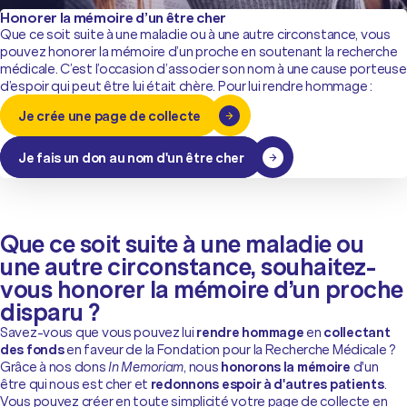
Honorer la mémoire d’un être cher
Que ce soit suite à une maladie ou à une autre circonstance, vous
pouvez honorer la mémoire d’un proche en soutenant la recherche
médicale. C’est l’occasion d’associer son nom à une cause porteuse
d’espoir qui peut être lui était chère. Pour lui rendre hommage :
Je crée une page de collecte
Je fais un don au nom d'un être cher
Que ce soit suite à une maladie ou
une autre circonstance, souhaitez-
vous honorer la mémoire d’un proche
disparu ?
Savez-vous que vous pouvez lui
rendre hommage
en
collectant
des fonds
en faveur de la Fondation pour la Recherche Médicale ?
Grâce à nos dons
In Memoriam
, nous
honorons la mémoire
d'un
être qui nous est cher et
redonnons espoir à d'autres patients
.
Vous pouvez créer en toute simplicité votre page de collecte en