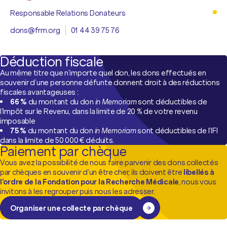
Responsable Relations Donateurs
dons@frm.org
01 44 39 75 76
Déduction fiscale
Au même titre que n’importe quel don, les dons effectués en
souvenir d’une personne défunte donnent droit à des réductions
fiscales avantageuses :
66 %
du montant du don
in Memoriam
sont déductibles de
l’Impôt sur le Revenu, dans la limite de 20 % de votre revenu
imposable
75 %
du montant du don
in Memoriam
sont déductibles de l’IFI
dans la limite de 50 000 € déduits.
Paiement par chèque
Vous avez la possibilité de nous faire parvenir des dons collectés
par chèques en souvenir d’un être cher, ils doivent être
libellés à
l’ordre de la Fondation pour la Recherche Médicale
, nous vous
invitons à les regrouper puis nous les adresser.
Organiser une collecte par chèque