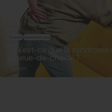
Actualité
Questions de santé
Qu'est-ce que le syndrome 
queue-de-cheval ?
Neurologie