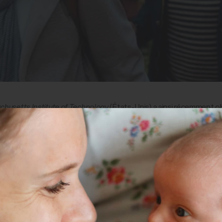
husetts Institute of Technology
(États-Unis) a ainsi récemment obs
directement sur les fibres nerveuses.
rfs lésés par une blessure ou une maladie neurodégénérative. En ou
t, non seulement sur la croissance des motoneurones, mais aussi s
illeurs montré que ces myokines pouvaient s’accumuler dans le cerv
ait expliquer l’effet neuroprotecteur de l’activité physique, nota
4