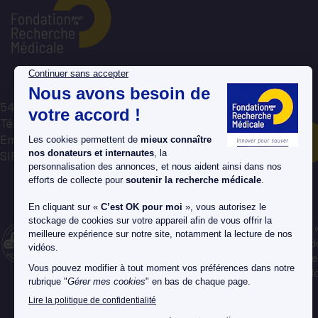
54 rue de Varenne, 75007 Paris
Tél : 01 44 39 75 75
Email : avotreecoute@frm.org
Nous contacter par mail
SIREN : 784 314 064
La Fondation pour la Recherche Médicale est labellisée
en Confiance » depuis 1990, un organisme de contrôle d
associations et fondations faisant appel aux dons. Elle 
reconnue d'Utilité Publique, et habilitée à recevoir des d
legs, donations et assurances-vie.