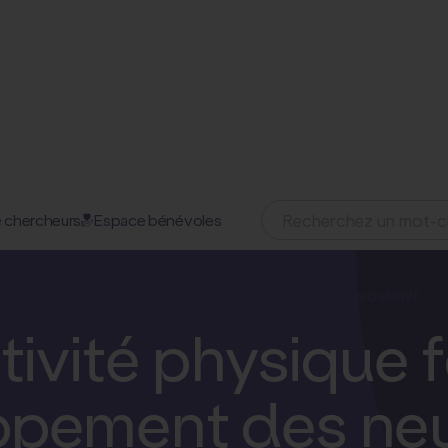
 chercheurs
Espace bénévoles
29 avril 2025
omaines d'action
Nos projets
Nos actualités
Nous soutenir
ctivité physique f
ppement des neu