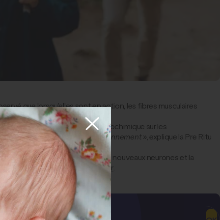
ervé que lorsqu’elles sont en action, les fibres musculaires
tre, ces myokines ont un effet biochimique sur les
ur leur maturité et leur bon fonctionnement
», explique la Pre Ritu
eau et y favoriser la croissance de nouveaux neurones et la
mment face à la
maladie d’Alzheimer
.