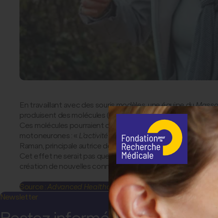
En travaillant avec des souris modèles, une équipe du
Massac
produisent des molécules (appelées « myokines ») agissant 
Ces molécules pourraient contribuer à la régénération de ne
motoneurones : «
L’activité physique semble avoir un impac
Raman, principale autrice de cette étude.
Cet effet ne serait pas que local. D’autres études ont par a
création de nouvelles connexions entre neurones. Cela pourr
Source :
Advanced Healthcare Materials
, 10 novembre 202
Newsletter
Restez informé(e) !