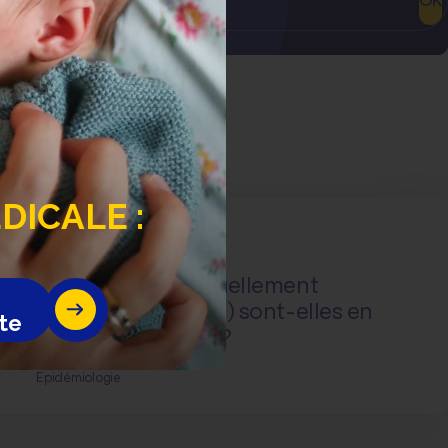
OK
ICALE :
Actualité
Questions de santé
Les infections sexuellement
transmissibles (IST) sont-elles en
te
hausse en France ?
Epidémiologie