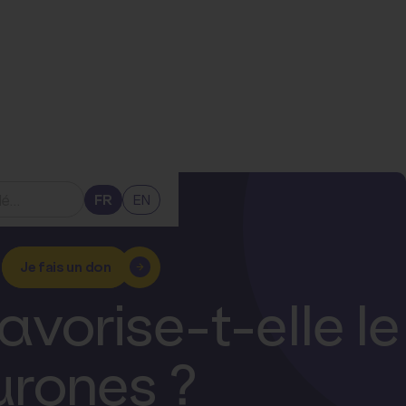
FR
EN
Je fais un don
avorise-t-elle le
rones ?