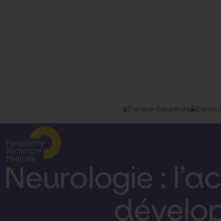
Espace donateurs
Espace
Accueil
–
Nos actualités
–
Neurologie : l’activité physiq...
La Fondation pour la Recherche Médicale
D
Neurologie : l’a
dévelo