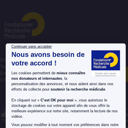
54 rue de Varenne, 75007 Paris
Tél : 01 44 39 75 75
Email : avotreecoute@frm.org
Nous contacter par mail
SIREN : 784 314 064
La Fondation pour la Recherche Médicale est labellisée
en Confiance » depuis 1990, un organisme de contrôle d
associations et fondations faisant appel aux dons. Elle 
reconnue d'Utilité Publique, et habilitée à recevoir des d