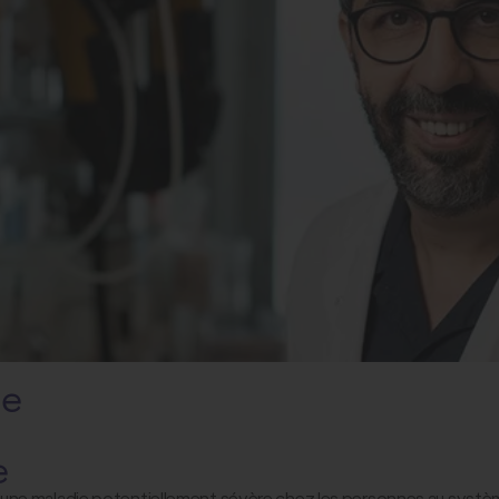
de
e
e maladie potentiellement sévère chez les personnes au système im