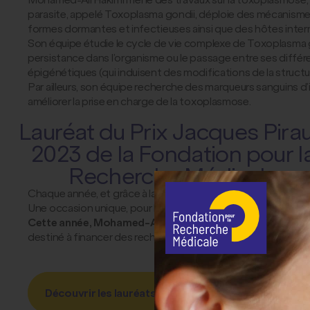
parasite, appelé Toxoplasma gondii, déploie des mécanismes s
formes dormantes et infectieuses ainsi que des hôtes intermé
Son équipe étudie le cycle de vie complexe de Toxoplasma gon
persistance dans l’organisme ou le passage entre ses différ
épigénétiques (qui induisent des modifications de la structu
Par ailleurs, son équipe recherche des marqueurs sanguins d
améliorer la prise en charge de la toxoplasmose.
Lauréat du Prix Jacques Pira
2023 de la Fondation pour l
Recherche Médicale
Chaque année, et grâce à la générosité de donateurs, la Fo
Une occasion unique, pour la FRM, de mettre en lumière des sc
Cette année, Mohamed-Ali Hakimi est lauréat du Prix Ja
destiné à financer des recherches sur les maladies infectieu
Découvrir les lauréats 2023 des Prix de la FRM