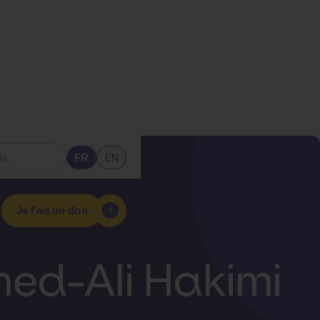
FR
EN
Je fais un don
med-Ali Hakimi