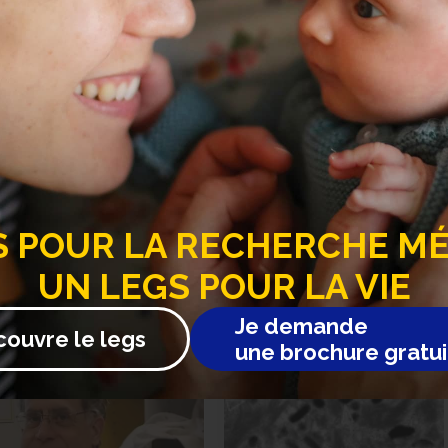
a FRM, les projets et découvertes sur toutes les maladies…
S
POUR LA RECHERCHE MÉD
UN LEGS POUR LA VIE
10 mars 2026
Je demande
couvre le legs
une brochure gratui