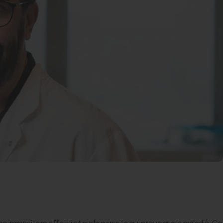
munitaire affaibli et sur le parasite qui provoque la maladie. Ce