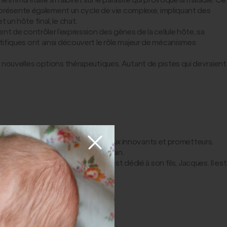
Il présente également un cycle de vie complexe, impliquant des
un hôte final, le chat.
nt de contrôler l’expression des gènes de la cellule hôte, sa
tifiques ont ainsi découvert le rôle majeur de mécanismes
e nouvelles options thérapeutiques. Autant de pistes qui devraient
ception reconnus pour leurs travaux innovants et prometteurs.
rent la voie aux thérapies de demain.
e donation de Marcel Piraud et est dédié à son fils, Jacques. Il est