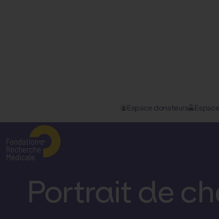
Espace donateurs
Espace
Accueil
–
Nos actualités
–
Portrait de chercheur : Mohame...
La Fondation pour la Recherche Médicale
D
Portrait de c