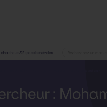
 chercheurs
Espace bénévoles
24 octobre 2023
omaines d'action
Nos projets
Nos actualités
Nous soutenir
hercheur : Moha