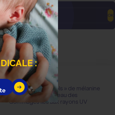
OK
ICALE :
Actualité
Au cœur des labos
Des petits « parasols » de mélanine
te
pour protéger la peau des
dommages liés aux rayons UV