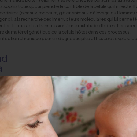
ophistiqués pour prendre le contrôle de la cellule qu’il infecte. 
diaires (oiseaux, rongeurs, gibier, animaux d’élevage ou Homme) et 
dii, à la recherche des interrupteurs moléculaires qui lui permette
entes formes et sa transmission à une multitude d’hôtes. Les scien
re du matériel génétique de la cellule hôte) dans ces processus.
’infection chronique pour un diagnostic plus efficace et explore d
ud
a
ndation pour la Recherche Médicale distingue des chercheurs d'ex
ientifiques d'exception qui, en vouant leur vie à la recherche, ouv
cques Piraud 2023.
Ce Prix, d'un montant de 15 000 €, provient d'un
ses.