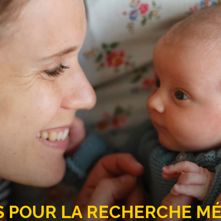
21 500
Zoom sur
La chronique de Thier
Thierry Lhermitte, parrain de la F
l’Institut de la Vision, à Paris. 
cérébrales chez l’embryon et le 
Depuis 2018, il coordonne un gran
cellules de l’embryon et du fœtu
Cette visite a fait l'objet de la 
l'émission « Grand Bien Vous Fasse
Découvrir la chronique de 
S
POUR LA RECHERCHE MÉD