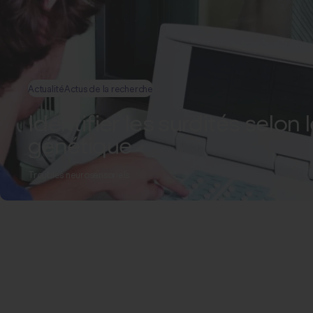
Actualité
Actus de la recherche
Identifier les surdités selon 
génétique
Troubles neurosensoriels