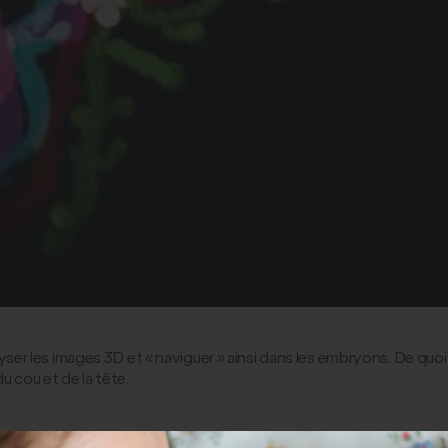
 analyser les images 3D et « naviguer » ainsi dans les embryons. De
du cou et de la tête.
€
Financement FRM en 2022