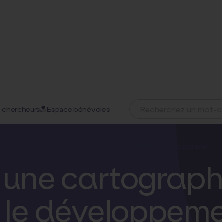
 chercheurs
Espace bénévoles
26 août 2024
omaines d'action
Nos projets
Nos actualités
Nous soutenir
: une cartograph
le développemen