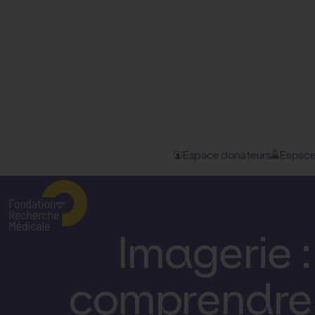
Espace donateurs
Espace
Accueil
–
Nos actualités
–
Imagerie : une cartographie 3D...
La Fondation pour la Recherche Médicale
D
Imagerie 
comprendre 