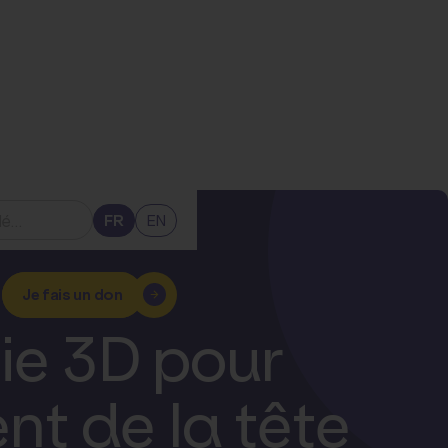
FR
EN
Je fais un don
ie 3D pour
t de la tête