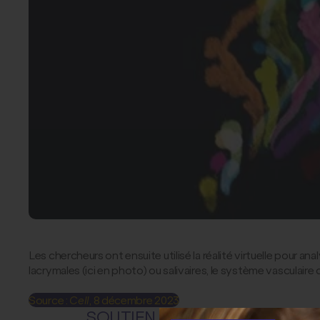
Les chercheurs ont ensuite utilisé la réalité virtuelle pour
lacrymales (ici en photo) ou salivaires, le système vasculaire 
Source :
Cell
, 8 décembre 2023
SOUTIEN FRM