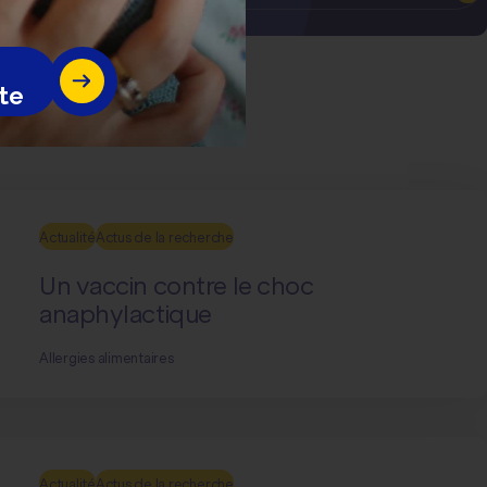
te
Actualité
Actus de la recherche
Un vaccin contre le choc
anaphylactique
Allergies alimentaires
Actualité
Actus de la recherche