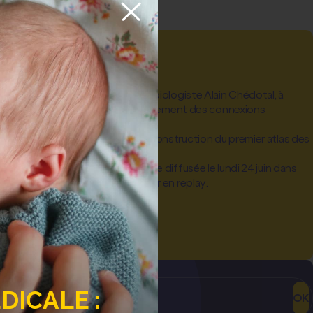
ry Lhermitte
RM, est allé rendre visite au neurobiologiste Alain Chédotal, à
Avec son équipe, il étudie le développement des connexions
fœtus.
d projet, soutenu par la FRM : la construction du premier atlas des
s humain.
chronique santé de Thierry Lhermitte diffusée le lundi 24 juin dans
 ! » sur France Inter, à (ré)écouter en replay.
Thierry Lhermitte
ICALE :
OK