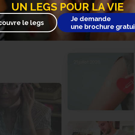
UN LEGS POUR LA VIE
a FRM, les projets et découvertes sur toutes les maladies…
Je demande
couvre le legs
une brochure gratui
21 juillet 2026
10 juillet 2026