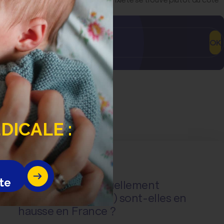
OK
ICALE :
Actualité
Questions de santé
te
Les infections sexuellement
transmissibles (IST) sont-elles en
hausse en France ?