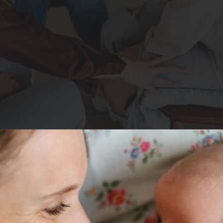
dant comme «
une peur chronique des catastrophes environnement
é des problématiques environnementales. Il conviendrait donc de n
ions.
ment en Australie et en France, ont montré que les personnes les 
tent par ailleurs aucun trouble d’anxiété particulier. Enfin, une ét
actions collectives de lutte contre le bouleversement climatique. 