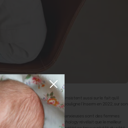
ales
». Mais de nombreux experts insistent aussi sur le fait qu’il
e pas pathologiser l’écoanxiété
», souligne l’Inserm en 2022, sur son
plus susceptibles de se déclarer écoanxieuses sont des femmes
ude parue en 2022 dans
Current Psychology
révélait que le meilleur
Autrement dit, la réponse à l’écoanxiété se trouve plutôt du côté