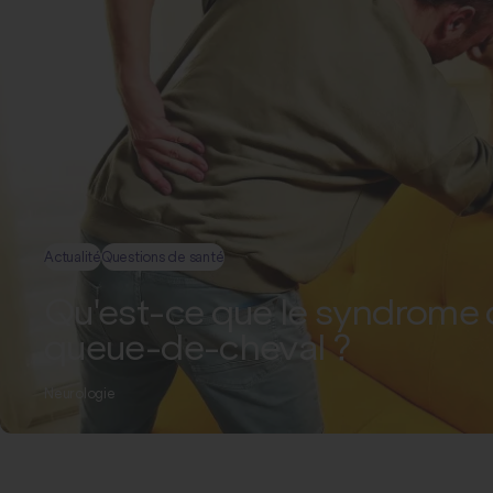
Actualité
Questions de santé
Qu'est-ce que le syndrome 
queue-de-cheval ?
Neurologie