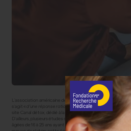
L’association américaine des psychiatres la définit cepen
s’agit «
d’une réponse rationnelle et saine face à la gravit
site Canal détox, dédié à la lutte contre les fausses informat
D’ailleurs, plusieurs études scientifiques, conduites notam
âgées de 16 à 25 ans ayant suivi des études, et qui ne présen
moyen de réduire cette écoanxiété était de participer à des 