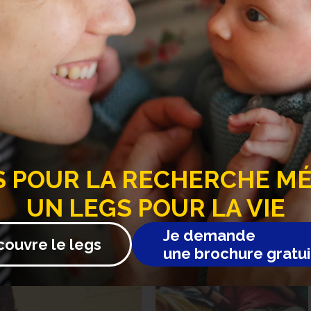
a FRM, les projets et découvertes sur toutes les maladies…
S
POUR LA RECHERCHE MÉD
UN LEGS POUR LA VIE
21 juillet 2026
Je demande
couvre le legs
une brochure gratui