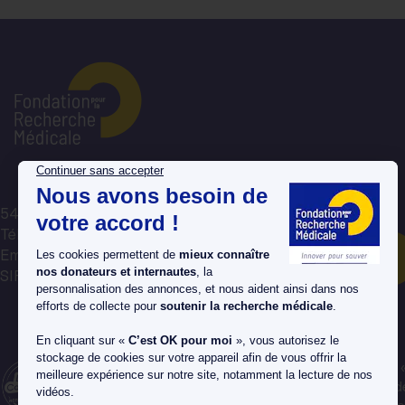
54 rue de Varenne, 75007 Paris
Tél : 01 44 39 75 75
Email : avotreecoute@frm.org
Nous contacter par mail
SIREN : 784 314 064
La Fondation pour la Recherche Médicale est labellisée
en Confiance » depuis 1990, un organisme de contrôle d
associations et fondations faisant appel aux dons. Elle 