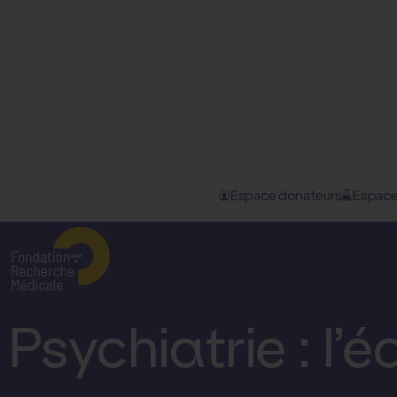
Espace donateurs
Espace
Accueil
–
Nos actualités
–
Psychiatrie : l’écoanxiété est...
La Fondation pour la Recherche Médicale
D
Psychiatrie : l’