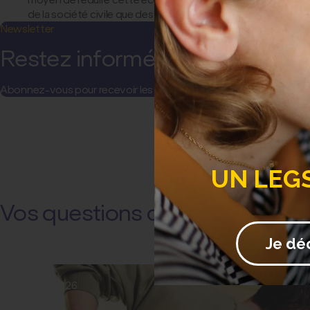
de la société civile que des médecins.
Newsletter
Restez informé(e) !
Abonnez-vous pour recevoir les actualités et communications de l
UN LEG
Vos questions de santé
Je dé
22 juillet 2026