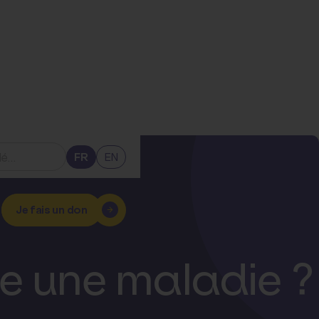
FR
EN
Je fais un don
lle une maladie ?