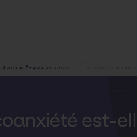
 chercheurs
Espace bénévoles
01 août 2024
omaines d'action
Nos projets
Nos actualités
Nous soutenir
écoanxiété est-e