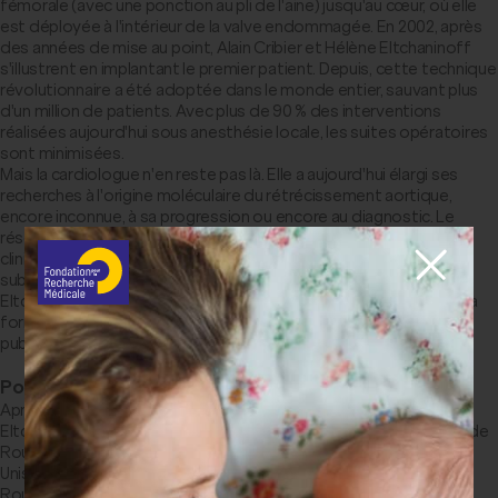
fémorale (avec une ponction au pli de l'aine) jusqu'au cœur, où elle
est déployée à l'intérieur de la valve endommagée. En 2002, après
des années de mise au point, Alain Cribier et Hélène Eltchaninoff
s'illustrent en implantant le premier patient. Depuis, cette technique
révolutionnaire a été adoptée dans le monde entier, sauvant plus
d'un million de patients. Avec plus de 90 % des interventions
réalisées aujourd'hui sous anesthésie locale, les suites opératoires
sont minimisées.
Mais la cardiologue n'en reste pas là. Elle a aujourd'hui élargi ses
recherches à l'origine moléculaire du rétrécissement aortique,
encore inconnue, à sa progression ou encore au diagnostic. Le
réseau qu'elle coordonne mène une recherche fondamentale et
clinique pour alléger encore le protocole de prise en charge et le
substituer à la chirurgie pour tous les patients. Enfin le Pr
Eltchaninoff, décidément sur tous les fronts, se consacre aussi à
former les cardiologues à l'international et à sensibiliser le grand
public sur cette maladie.
Portrait
Après ses premières années d'études médicales à Paris, Hélène
Eltchaninoff débute son internat en cardiologie en 1986 au CHU de
Rouen. Puis, après 2 ans de recherche postdoctorale aux États-
Unis, elle devient chef de clinique à la Faculté de médecine de
Rouen en 1991. Elle est nommée Professeur des Universités-