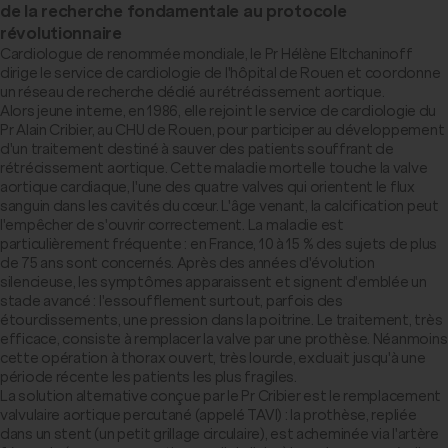
de la recherche fondamentale au protocole
révolutionnaire
Cardiologue de renommée mondiale, le Pr Hélène Eltchaninoff
dirige le service de cardiologie de l'hôpital de Rouen et coordonne
un réseau de recherche dédié au rétrécissement aortique.
Alors jeune interne, en 1986, elle rejoint le service de cardiologie du
Pr Alain Cribier, au CHU de Rouen, pour participer au développement
d'un traitement destiné à sauver des patients souffrant de
rétrécissement aortique. Cette maladie mortelle touche la valve
aortique cardiaque, l'une des quatre valves qui orientent le flux
sanguin dans les cavités du cœur. L'âge venant, la calcification peut
l'empêcher de s'ouvrir correctement. La maladie est
particulièrement fréquente : en France, 10 à 15 % des sujets de plus
de 75 ans sont concernés. Après des années d'évolution
silencieuse, les symptômes apparaissent et signent d'emblée un
stade avancé : l'essoufflement surtout, parfois des
étourdissements, une pression dans la poitrine. Le traitement, très
efficace, consiste à remplacer la valve par une prothèse. Néanmoins
cette opération à thorax ouvert, très lourde, excluait jusqu'à une
période récente les patients les plus fragiles.
La solution alternative conçue par le Pr Cribier est le remplacement
valvulaire aortique percutané (appelé TAVI) : la prothèse, repliée
dans un stent (un petit grillage circulaire), est acheminée via l'artère