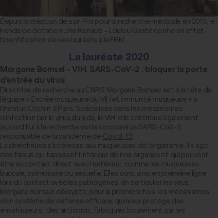
Depuis la création de son Prix pour la recherche médicale en 2019, le
Fonds de dotation Line Renaud - Loulou Gasté confie en effet
l'identification de ses lauréats à la FRM.
La lauréate 2020
Morgane Bomsel - VIH, SARS-CoV-2 : bloquer la porte
d’entrée du virus
Directrice de recherche au CNRS, Morgane Bomsel est à la tête de
l’équipe « Entrée muqueuse du VIH et immunité muqueuse » à
l’Institut Cochin, à Paris. Spécialisée dans les mécanismes
d’infection par le
virus du sida
, le VIH, elle contribue également
aujourd’hui à la recherche sur le coronavirus SARS-CoV-2,
responsable de la pandémie de
Covid-19
.
La chercheuse s’intéresse aux muqueuses de l’organisme. Il s’agit
des tissus qui tapissent l’intérieur de nos organes et qui peuvent
être en contact direct avec l’extérieur, comme les muqueuses
buccale, pulmonaire ou sexuelle. Elles sont ainsi en première ligne
lors du contact avec les pathogènes, en particulier les virus.
Morgane Bomsel décrypte, pour la première fois, les mécanismes
d’un système de défense efficace qui nous protège des
envahisseurs : des anticorps, fabriqués localement par les