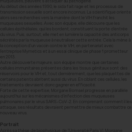
muqueuses, peuvent s’attaquer au pathogène.
Au début des années 1990, le sida fait rage et les processus de
transmission sexuelle sont encore inconnus. La scientifique oriente
alors ses recherches vers la manière dont le VIH franchit les
muqueuses sexuelles. Avec son équipe, elle découvre que les
cellules épithéliales, qui les bordent, constituent la porte d’entrée
du virus. Puis, surtout, elle met en lumière la capacité des anticorps
sécrétés par la muqueuse à neutraliser cette entrée. Cela la mène à
la conception d’un vaccin contre le VIH, en partenariat avec
l’entreprise Mymetics et à un essai clinique de phase 1 prometteur
en 2013.
Autre découverte majeure, son équipe montre que certaines
cellules immunitaires présentes dans les tissus génitaux sont des
réservoirs pour le VIH et, tout dernièrement, que les plaquettes de
certains patients abritent aussi du virus. En ciblant ces cellules, les
traitements devraient donc gagner en efficacité.
Forte de cette expertise, Morgane Bomsel progresse en parallèle
aujourd’hui sur les mécanismes d’infection des muqueuses
pulmonaires par le virus SARS-CoV-2. En comprenant comment il les
attaque, ses résultats devraient permettre de mieux combattre ce
nouveau virus.
Portrait
Après sa thèse de biophysique de l’Université Paris VI, Morgane