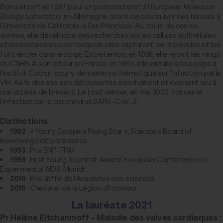
Bomsel part en 1987 pour un postdoctorat à l’
European Molecular
Biology Laboratory
en Allemagne, avant de poursuivre ses travaux à
l’Université de Californie, à San Francisco. Au cours de ces six
années, elle développe des recherches sur les cellules épithéliales
et les mécanismes par lesquels elles capturent les molécules et les
font entrer dans le corps. Entretemps, en 1988, elle rejoint les rangs
du CNRS. À son retour en France, en 1993, elle installe son équipe à
l’Institut Cochin, pour y démarrer sa thématique sur l’infection par le
VIH. Au fil des ans, ses découvertes s’enchaînent et donnent lieu à
une dizaine de brevets. Le tout dernier, en mai 2020, concerne
l’infection par le coronavirus SARS-CoV-2.
Distinctions
1992
: « Young Europe's Rising Star », Science's Board of
Reviewing Editors Science
1993
: Prix BNP-FRM
1998
: First Young Scientist Award, European Conference on
Experimental AIDS, Munich
2016
: Prix Jaffé de l’Académie des sciences
2016
: Chevalier de la Légion d’Honneur
La lauréate 2021
Pr Hélène Eltchaninoff - Maladie des valves cardiaques :