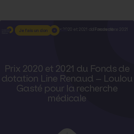
Accueil
–
Nos actualités
–
Prix 2020 et 2021 du Fonds de ...
17 novembre 2021
Je fais un don
Prix 2020 et 2021 du Fonds de
dotation Line Renaud – Loulou
Gasté pour la recherche
médicale