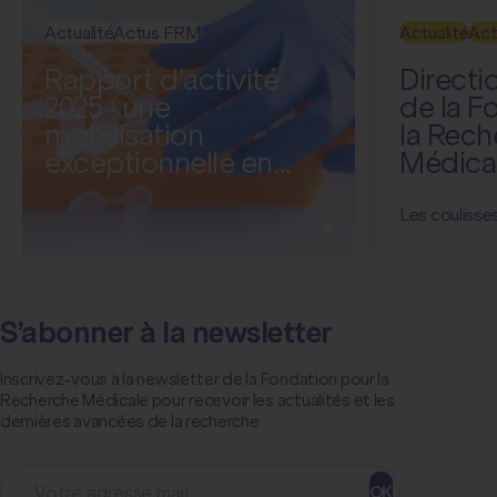
Actualité
Actus FRM
Actualité
Ac
Rapport d'activité
Directi
2025 : une
de la F
mobilisation
la Rech
exceptionnelle en
Médicale
faveur de la recherche
de l’ex
médicale
Les coulisse
S’abonner à la newsletter
Inscrivez-vous à la newsletter de la Fondation pour la
Recherche Médicale pour recevoir les actualités et les
dernières avancées de la recherche
OK