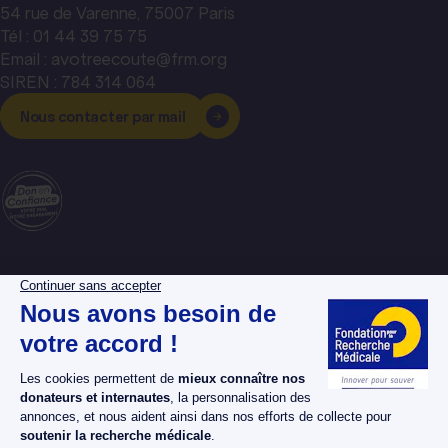
54 rue de Varenne, 75007 Paris
Tél : 01 44 39 75 75
Email : avotreecoute@frm.org
SIREN : 784 314 064
Nous contacter par mail
La Fondation pour la
Espace donateurs
Recherche Médicale
Espace chercheurs
Nos dossiers maladies
Espace bénévoles
Nos projets
Espace presse
Nos actualités