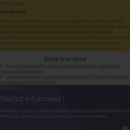
Témoignage
Line Renaud
Depuis près de 40 ans que je suis engagée dans la lutte contre le
Sida, j'ai reçu des chercheurs les plus belles leçons d'humilité. Quand
les artistes sont applaudis en pleine lumière, les chercheurs
œuvrent, eux, dans l'ombre de leurs laboratoires. Encore aujourd'hui,
au crépuscule de mon existence, je n'ai d'autre volonté que de
prolonger mon soutien à ces femmes et hommes de science.
Dans la presse
Aux côtés de Brigitte Macron et d'Olivier Véran, Line Renaud
honore les chercheurs
Line Renaud récompense Hélène Eltchaninoff, cheffe du service
cardiologie du CHU de Rouen
Newsletter
Restez informé(e) !
Abonnez-vous pour recevoir les actualités et communications de la
FRM, les projets et découvertes sur toutes les maladies…