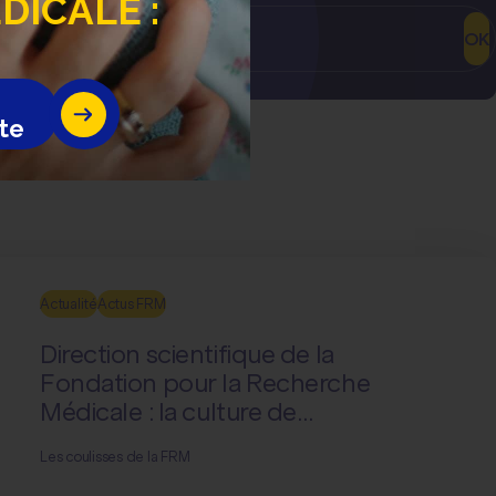
ICALE :
OK
te
Actualité
Actus FRM
Direction scientifique de la
Fondation pour la Recherche
Médicale : la culture de
l’expérimentation
Les coulisses de la FRM