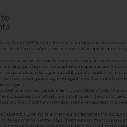
rte
nts
tionnelle au CNRS
. Il est à la tête du Centre de recherche en c
ponsable de l’équipe « Apoptose, cancer et développement ». Il di
 normale supérieure de Lyon, il a acquis une réputation scientifique
urs biologiques, baptisés
« récepteurs à dépendance »
. Situés à
t ; ce qui déclenche un signal
« positif »
pour la cellule, comme la 
. Dans ce cas de figure, un signal
« négatif »
est transmis à la cellu
de son ligand.
k Mehlen et son équipe identifient ou contribuent à identifier un
smes moléculaires de mort cellulaire qu’ils induisent. Leurs avancée
us : à la fois dans la formation du système nerveux durant le dév
Léon Bérard, à Lyon, incite le chercheur à orienter ses travaux sur
e protéine nommée Nétrine-1. Les chercheurs montrent que les cance
rs se mettent à produire elles-mêmes la Nétrine-1 dont ont besoin 