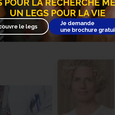
S
POUR LA RECHERCHE MÉD
UN LEGS POUR LA VIE
a FRM, les projets et découvertes sur toutes les maladies…
Je demande
couvre le legs
une brochure gratui
10 juillet 2026