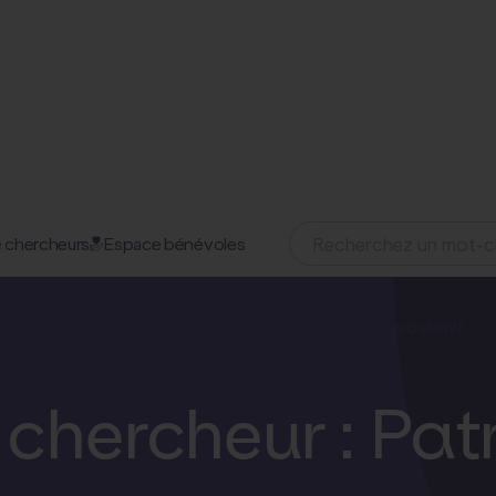
 chercheurs
Espace bénévoles
05 décembre 2025
omaines d'action
Nos projets
Nos actualités
Nous soutenir
 chercheur : Pa