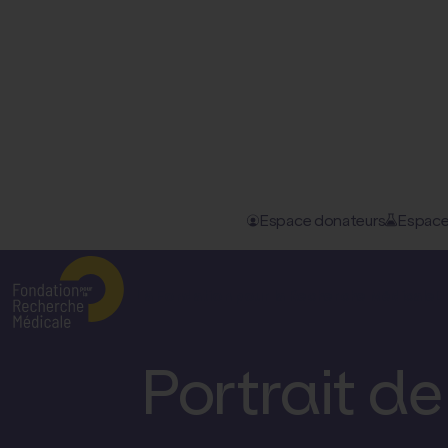
Espace donateurs
Espace
Accueil
–
Nos actualités
–
Portrait de chercheur : Patric...
La Fondation pour la Recherche Médicale
D
Portrait de