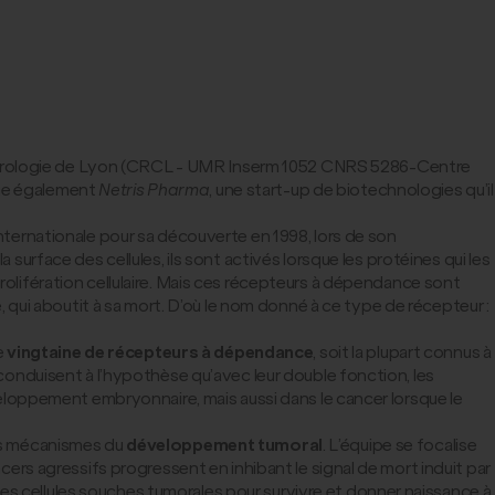
ancérologie de Lyon (CRCL - UMR Inserm 1052 CNRS 5286-Centre
rige également
Netris Pharma
, une start-up de biotechnologies qu’il
 internationale pour sa découverte en 1998, lors de son
 la surface des cellules, ils sont activés lorsque les protéines qui les
prolifération cellulaire. Mais ces récepteurs à dépendance sont
le, qui aboutit à sa mort. D’où le nom donné à ce type de récepteur :
e
vingtaine de récepteurs à dépendance
, soit la plupart connus à
s conduisent à l’hypothèse qu’avec leur double fonction, les
eloppement embryonnaire, mais aussi dans le cancer lorsque le
 les mécanismes du
développement tumoral
. L’équipe se focalise
rs agressifs progressent en inhibant le signal de mort induit par
les cellules souches tumorales pour survivre et donner naissance à