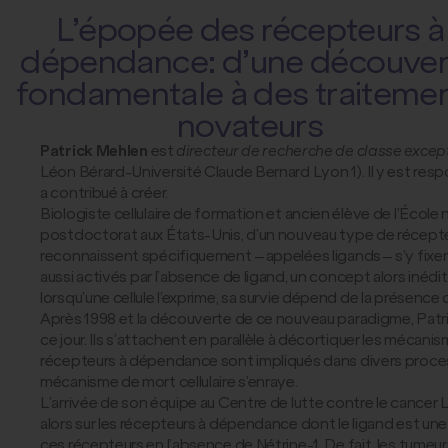
L’épopée des récepteurs à
dépendance : d’une découve
fondamentale à des traiteme
novateurs
Patrick Mehlen
est
directeur de recherche de classe excep
Léon Bérard-Université Claude Bernard Lyon 1). Il y est res
a contribué à créer.
Biologiste cellulaire de formation et ancien élève de l’École
postdoctorat aux États-Unis, d’un nouveau type de récepte
reconnaissent spécifiquement – appelées ligands – s’y fixen
aussi activés par l’absence de ligand, un concept alors inédit
lorsqu’une cellule l’exprime, sa survie dépend de la présence 
Après 1998 et la découverte de ce nouveau paradigme, Patric
ce jour. Ils s’attachent en parallèle à décortiquer les mécani
récepteurs à dépendance sont impliqués dans divers process
mécanisme de mort cellulaire s’enraye.
L’arrivée de son équipe au Centre de lutte contre le cancer 
alors sur les récepteurs à dépendance dont le ligand est un
ces récepteurs en l’absence de Nétrine-1. De fait, les tumeu