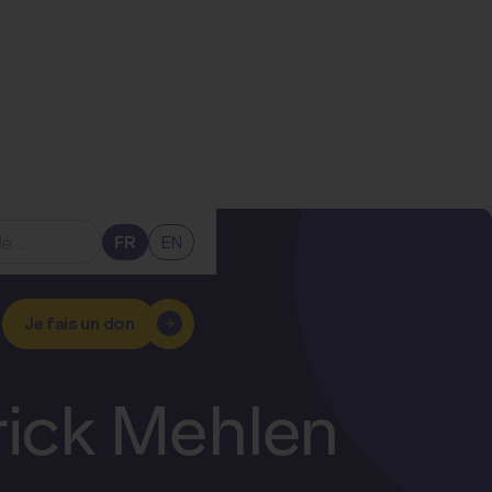
FR
EN
Je fais un don
trick Mehlen