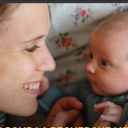
création d’une start-up, Netris Pharma, et au développement d’un a
al de mort dans les cellules souches tumorales, particulièrement r
s essais cliniques de phase 2 dans différents cancers (endomètre, co
agnifique illustration de l’indispensable continuum entre reche
 la
e
dation pour la Recherche Médicale
distingue des chercheurs d'e
s scientifiques d'exception
qui, en vouant leur vie à la recherche,
a Fondation pour la Recherche Médicale
. Créé à l’initiative de 
onnalité du monde scientifique de renommée internationale pour s
rix est désigné par un jury composé des membres du Comité de la r