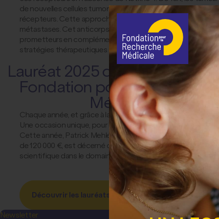
de nouvelles cellules tumorales. Cette découverte mène à la 
récepteurs. Cette approche innovante réactive ainsi le sign
métastases. Cet anticorps est testé aujourd’hui dans plusieur
prometteurs en complément des traitements existants. Une m
stratégies thérapeutiques innovantes.
Lauréat 2025 du Grand Prix de
Fondation pour la Recherch
Médicale
Chaque année, et grâce à la générosité de donateurs, la
Fon
Une occasion unique, pour la FRM, de
mettre en lumière de
Cette année, Patrick Mehlen est lauréat du
Grand Prix de l
de 120 000 €, est décerné chaque année. Il honore une pers
scientifique dans le domaine médical. Le lauréat du Grand P
Découvrir les lauréats 2025 des Prix de la FRM
Newsletter