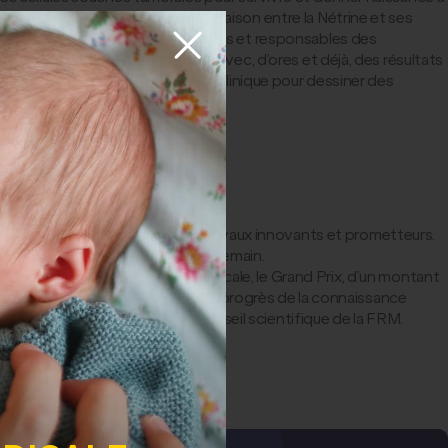
nticorps capable de bloquer la liaison entre la Nétrine et ses
ésistantes aux traitements existants et responsables des
l de l’utérus, pancréas, foie). Avec, d’ores et déjà, des résultats
rche fondamentale et recherche clinique pour dessiner des
xception reconnus pour leurs travaux innovants et prometteurs.
 ouvrent la voie aux thérapies de demain.
la Fondation pour la Recherche Médicale, le Grand Prix, d’un montant
a contribution exceptionnelle au progrès de la connaissance
echerche et du président du Conseil scientifique de la FRM.