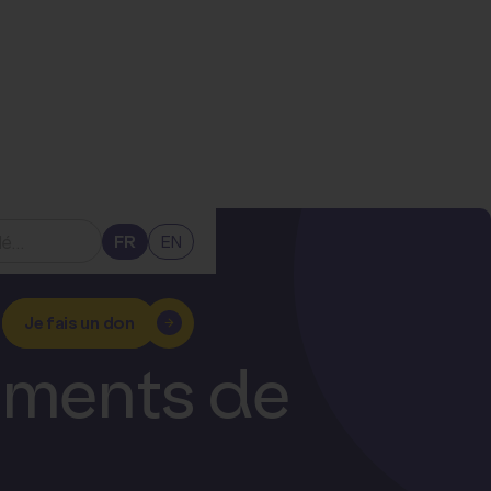
FR
EN
Je fais un don
tements de
?