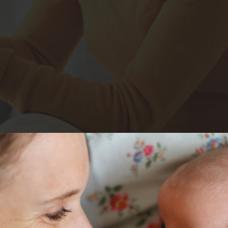
 la transmission des sons entre le tympan et l’oreille interne, et 
e transmission »
, en général entre les âges de 20 et 40 ans. Il s’a
ellement
chirurgical
: il consiste à ôter l’os atteint, l’étrier, et à 
es multiples, un
appareillage audioprothétique
peut être envisa