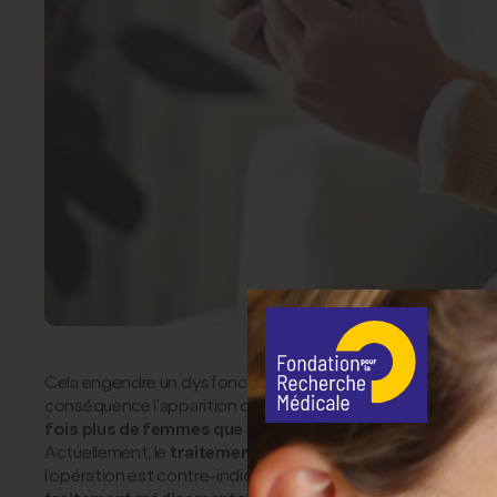
Cela engendre un dysfonctionnement des petits os qui assurent
conséquence l’apparition d’une
surdité évolutive dite « d
fois plus de femmes que d’hommes
.
Actuellement, le
traitement
de l’otospongiose est essenti
l’opération est contre-indiquée ou que la surdité a des origin