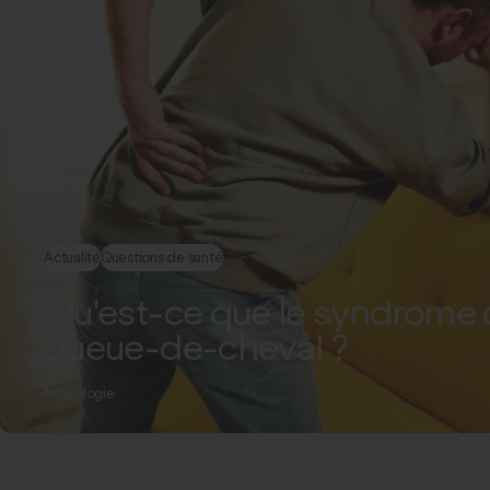
Actualité
Questions de santé
Qu'est-ce que le syndrome 
queue-de-cheval ?
Neurologie