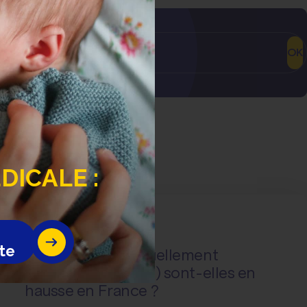
iscuté.
OK
ICALE :
Actualité
Questions de santé
te
Les infections sexuellement
transmissibles (IST) sont-elles en
hausse en France ?