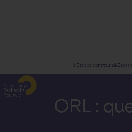
Espace donateurs
Espace
Accueil
–
Nos actualités
–
ORL : quels sont les traitemen...
La Fondation pour la Recherche Médicale
D
ORL : que