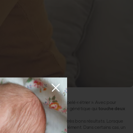
plus particulièrement de celui appelé « étrier ». Avec pour
git d’une maladie à forte composante génétique qui
touche deux
le remplacer par une prothèse, avec de très bons résultats. Lorsque
gé comme alternative ou en complément. Dans certains cas, un