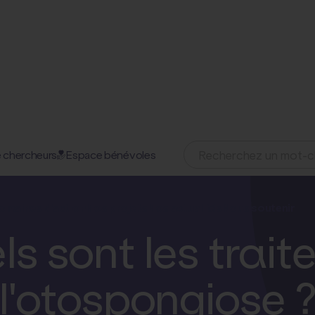
 chercheurs
Espace bénévoles
28 mai 2026
omaines d'action
Nos projets
Nos actualités
Nous soutenir
ls sont les trai
l'otospongiose 