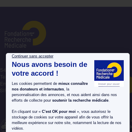
54 rue de Varenne, 75007 Paris
Tél : 01 44 39 75 75
Email : avotreecoute@frm.org
Nous contacter par mail
SIREN : 784 314 064
La Fondation pour la Recherche Médicale est labellisée
en Confiance » depuis 1990, un organisme de contrôle d