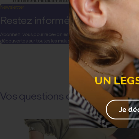
traitement médicamenteux
à base de fluorure de sodium o
Newsletter
Restez informé(e) !
Abonnez-vous pour recevoir les actualités et communications de l
découvertes sur toutes les maladies…
UN LEG
Vos questions de santé
Je dé
22 juillet 2026