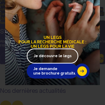
al. Efficacy of nirsevimab against RSV lower respiratory tract
infection hospitalization in infants: preliminary data from the
HARMONIE phase 3b trial. Presented at 41st Annual Meeting of the
European Society for Paediatric Infectious Diseases in Lisbon, 2023
EMA
Newsletter
S'abonner à la newsletter
UN LEGS
Abonnez-vous pour recevoir les actualités et communications de la
POUR LA RECHERCHE MÉDICALE :
FRM, les projets et découvertes sur toutes les maladies…
UN LEGS POUR LA VIE
Je découvre le legs
OK
Je demande
une brochure gratuite
Nos dernières actualités