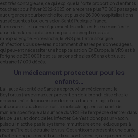
est très contagieuse, ce qui explique la forte proportion d'enfants
touchés : pour l'hiver 2022-2023, on a recensé plus 73 000 passages
aux urgences pour bronchiolite, et plus de 26 000 hospitalisations
subséquentes toujours selon Santé Publique France.
La bronchiolite touche également les adultes. Elle se manifeste
aussi dans la majorité des cas par des symptômes de
rhinopharyngite. En revanche, le VRS peut être à l'origine
d'infections plus sévères, notamment chez les personnes âgées,
qui peuvent nécessiter une hospitalisation. En Europe, le VRS est à
l'origine de 250 000 hospitalisations chez les 65 ans et plus, et
entraîne 17 000 décès.
Un médicament protecteur pour les
enfants…
La Haute Autorité de Santé a approuvé un médicament, le
Beyfortus (nirsevimab), en prévention de la bronchiolite chez le
nouveau-né et le nourrisson de moins d’un an. Il s’agit d’un «
anticorps monoclonal » : cette molécule agit en se fixant de
manière spécifique à la surface du VRS. Elle l’empêche d’entrer dans
les cellules, et donc de les infecter. Ce n’est donc pas un vaccin,
puisqu’il n’active pas le système immunitaire et ne l’éduque pas à
reconnaître et à détruire le virus. Cet anticorps présente une durée
d’action longue, durant toute la saison hivernale, ce qui permet de