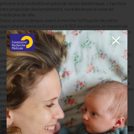
prévenir la bronchiolite en période de pic épidémique. L’injection
sera proposée dès la maternité, ou réalisée par la suite en
médecine de ville.
Selon un essai clinique visant à montrer l’efficacité de cette
approche et mené en Europe sur 8 000 nourrissons, le nirsevimab
administré en une dose par voie intramusculaire permet de réduire
de 83 % les hospitalisations de nourrissons dues au VRS.
… et un vaccin pour les personnes âgées
Un vaccin, Arexvy, a récemment été approuvé à destination des 60
ans et plus par l'Agence Européenne du Médicament. Il s'agit d'un
vaccin dit « recombinant », basé sur une molécule reproduisant une
protéine de surface du VRS. Une fois injectée, cette molécule est
reconnue par le système immunitaire, qui, en retour, le gardera en
mémoire pour contrer une infection ultérieure. Ce vaccin a montré
une protection de 83 % contre les infections VRS pendant au moins
6 mois au cours des essais cliniques réalisés en vue de son
autorisation de mise sur le marché.
Ainsi, ces molécules constituent des moyens de protections
efficaces contre la bronchiolite auprès des populations les plus
sensibles : une véritable avancée en matière de santé publique.
Sources :
Santé Publique France
Haute Autorité de Santé
(HAS) Drysdale S, et