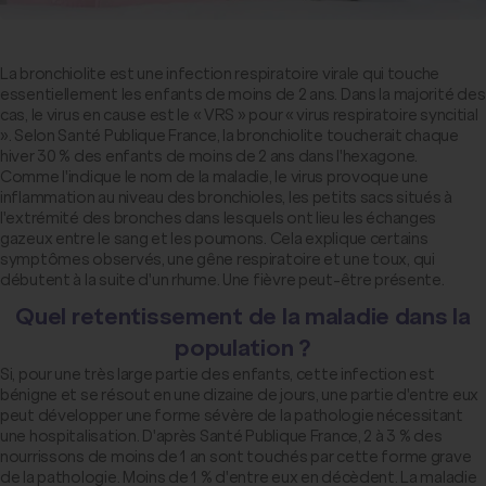
La bronchiolite est une infection respiratoire virale qui touche
essentiellement les enfants de moins de 2 ans. Dans la majorité des
cas, le virus en cause est le « VRS » pour « virus respiratoire syncitial
». Selon Santé Publique France, la bronchiolite toucherait chaque
hiver 30 % des enfants de moins de 2 ans dans l'hexagone.
Comme l'indique le nom de la maladie, le virus provoque une
inflammation au niveau des bronchioles, les petits sacs situés à
l'extrémité des bronches dans lesquels ont lieu les échanges
gazeux entre le sang et les poumons. Cela explique certains
symptômes observés, une gêne respiratoire et une toux, qui
débutent à la suite d'un rhume. Une fièvre peut-être présente.
Quel retentissement de la maladie dans la
population ?
Si, pour une très large partie des enfants, cette infection est
bénigne et se résout en une dizaine de jours, une partie d'entre eux
peut développer une forme sévère de la pathologie nécessitant
une hospitalisation. D'après Santé Publique France, 2 à 3 % des
nourrissons de moins de 1 an sont touchés par cette forme grave
de la pathologie. Moins de 1 % d'entre eux en décèdent. La maladie