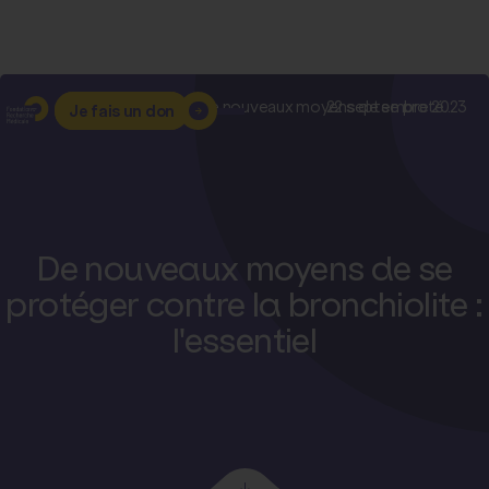
Accueil
–
Nos actualités
–
De nouveaux moyens de se proté...
22 septembre 2023
Je fais un don
De nouveaux moyens de se
protéger contre la bronchiolite :
l'essentiel