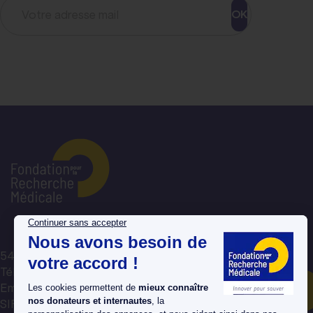
OK
54 rue de Varenne, 75007 Paris
Tél : 01 44 39 75 75
Email : avotreecoute@frm.org
Nous contacter par mail
SIREN : 784 314 064