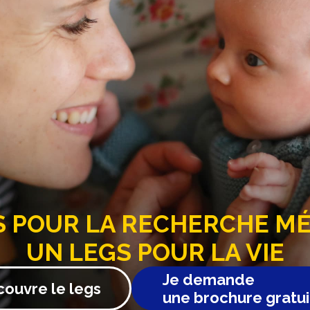
343 982
llissement qui entraîne une modification du fonctionnement de la ce
re fait de cavités contenant chacune une seule cellule et qui permet
. & Xu Z. Mathematical model linking telomeres to senescence in
Sac
a FRM, les projets et découvertes sur toutes les maladies…
S
POUR LA RECHERCHE MÉD
UN LEGS POUR LA VIE
Je demande
couvre le legs
une brochure gratui
10 mars 2026