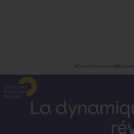
Espace donateurs
Espace
Accueil
–
Nos actualités
–
La dynamique du vieillissement...
La Fondation pour la Recherche Médicale
D
La dynamique
ré