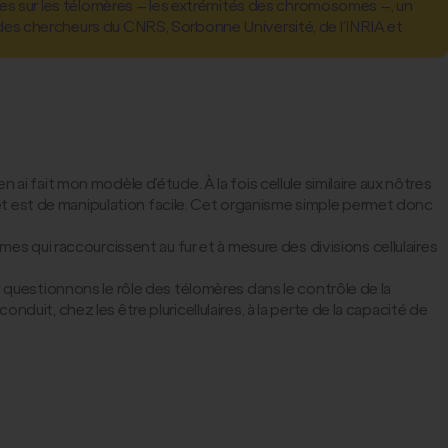
s sur les télomères – les extrémités des chromosomes –, un
ué des chercheurs du CNRS, Sorbonne Université, de l’INRIA et
n ai fait mon modèle d’étude. À la fois cellule similaire aux nôtres
ie et est de manipulation facile. Cet organisme simple permet donc
s qui raccourcissent au fur et à mesure des divisions cellulaires
y questionnons le rôle des télomères dans le contrôle de la
conduit, chez les être pluricellulaires, à la perte de la capacité de