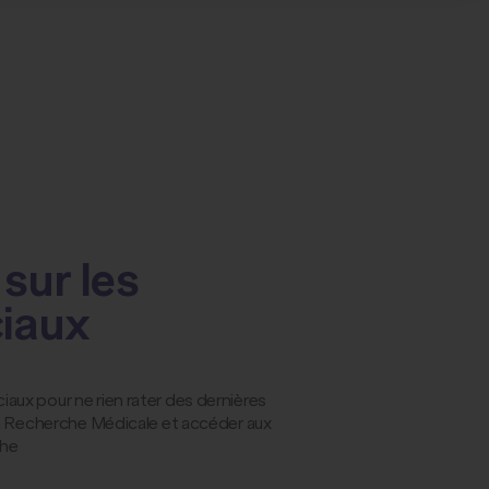
sur les
ciaux
ux pour ne rien rater des dernières
la Recherche Médicale et accéder aux
che