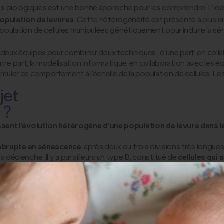
ologiques est une bonne approche pour les comprendre. L’idée –
opulation de levures
. Cette hétérogénéité est présente à plusieu
population de cellules manipulées génétiquement pour induire la s
 équipes pour combiner deux techniques : d’une part, en collabora
utre part, la modélisation informatique, en collaboration avec les
simuler ce comportement à l’échelle de la population de cellules. 
jet
 ?
sent l’évolution hétérogène d’une population de levure dans 
 abrupte en sénescence
, après deux ou trois divisions très longues
la déclenche. Il y a par ailleurs un type B, constitué de
cellules qui
escence de manière très hétérogène, sans lien apparent avec la taill
élection des cellules de types A, puis avec leur entrée en sénescen
ntes » à la sénescence
, capables de proliférer et qui prennent le 
ssives de division et d’arrêt du type B, une période de plus grand
€
Financement FRM en