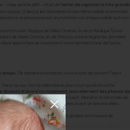
 mais aussi le défi – était de
tenter de capturer la très grande
rs niveaux. D’abord, les télomères d’une même cellule et entre les
énescence, le processus est asynchrone car chaque cellule suit son
3
tion avec l’équipe de Gilles Charvin, la microfluidique
pour
 équipes de Marie Doumic et de Zhou Xu, pour intégrer les données
Les deux approches se nourrissent constamment l’une de l’autre.
4
le temps
. De manière étonnante, nous avons découvert
deux
. Dans ce cas, c’est le télomère le plus court qui dicte cette
 se divisent d’abord normalement, puis alternent des phases de
e du télomère initialement le plus court. Résultat, la structure de
ce, les types B deviennent majoritaires avant de devenir elles-
dessus ensuite. Notre hypothèse est qu’elles sont issues de
e instabilité.
 2020