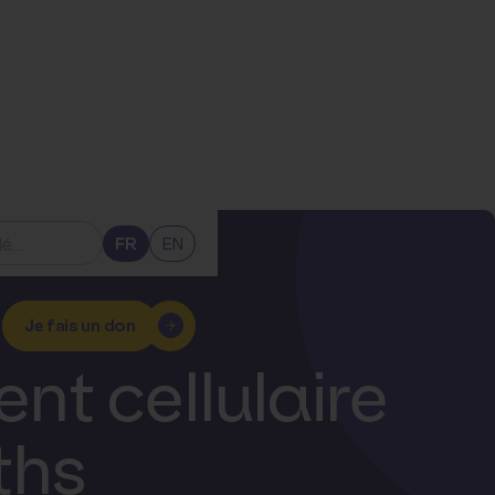
FR
EN
Je fais un don
nt cellulaire
ths