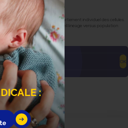
llule et un arrêt de ses divisions
 d’observer au microscope le comportement individuel des cellules.
charomyces cerevisiae
reveals cell lineage versus population
OK
ICALE :
te