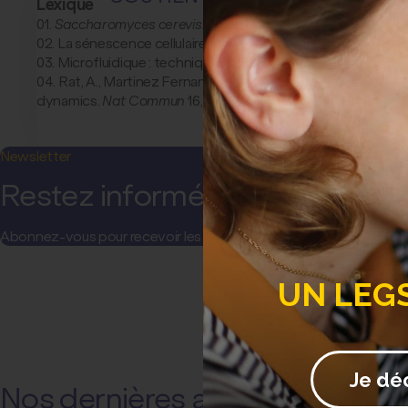
Lexique
Saccharomyces cerevisiae
, la levure de boulanger
La sénescence cellulaire est un processus assimilé au viei
Microfluidique : technique qui utilise un circuit miniatu
Rat, A., Martinez Fernandez, V., Doumic, M., Teixeira M.T
dynamics.
Nat Commun
16, 1024 (2025).
Lien DOI
.
Newsletter
Restez informé(e) !
Abonnez-vous pour recevoir les actualités et communications de l
UN LEG
Je dé
Nos dernières actualités