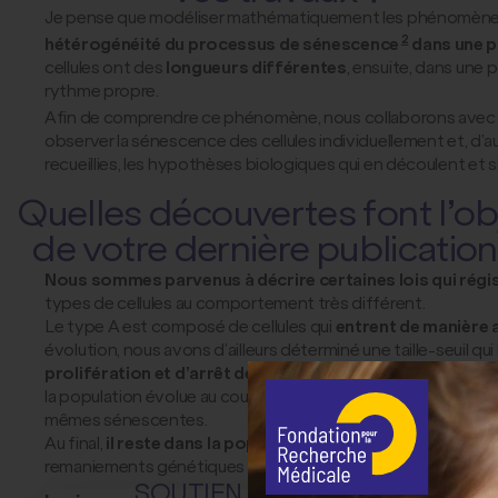
Je pense que modéliser mathématiquement les phénomènes bi
2
hétérogénéité du processus de sénescence
dans une p
cellules ont des
longueurs différentes
, ensuite, dans une 
rythme propre.
Afin de comprendre ce phénomène, nous collaborons avec deux
observer la sénescence des cellules individuellement et, d’a
recueillies, les hypothèses biologiques qui en découlent et 
Quelles découvertes font l’ob
de votre dernière publication
Nous sommes parvenus à décrire certaines lois qui régis
types de cellules au comportement très différent.
Le type A est composé de cellules qui
entrent de manière
évolution, nous avons d’ailleurs déterminé une taille-seuil qui 
prolifération et d’arrêt de la division
avant d’entrer en sén
la population évolue au cours du temps : il y a d’abord une s
mêmes sénescentes.
Au final,
il reste dans la population des cellules « surviva
remaniements génétiques ayant lieu au cours des phases succe
SOUTIEN FRM