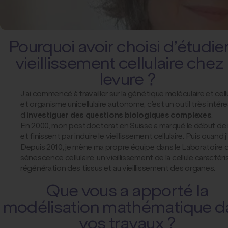
Pourquoi avoir choisi d’étudier
vieillissement cellulaire chez 
levure ?
J’ai commencé à travailler sur la génétique moléculaire et cellu
et organisme unicellulaire autonome, c’est un outil très inté
d’
investiguer des questions biologiques complexes
.
En 2000, mon postdoctorat en Suisse a marqué le début de 
et finissent par induire le vieillissement cellulaire. Puis quand
Depuis 2010, je mène ma propre équipe dans le Laboratoire de
sénescence cellulaire, un vieillissement de la cellule caractéris
régénération des tissus et au vieillissement des organes.
Que vous a apporté la
modélisation mathématique d
vos travaux ?