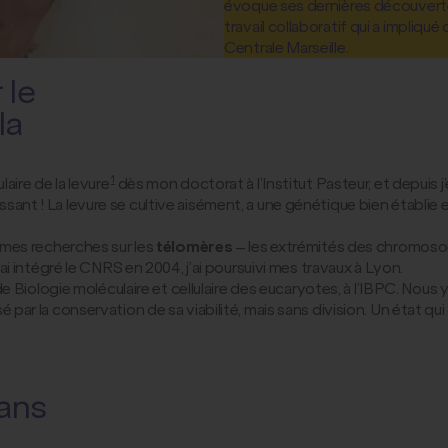
évoque ses dernières découverte
travail collaboratif qui a impliq
Centrale Marseille.
 le
la
1
laire de la levure
dès mon doctorat à l’Institut Pasteur, et depuis j’e
ressant ! La levure se cultive aisément, a une génétique bien établ
mes recherches sur les
télomères
– les extrémités des chromosome
 j’ai intégré le CNRS en 2004, j’ai poursuivi mes travaux à Lyon.
 Biologie moléculaire et cellulaire des eucaryotes, à l’IBPC. Nous 
é par la conservation de sa viabilité, mais sans division. Un état qui 
ans