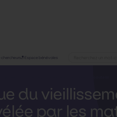
 chercheurs
Espace bénévoles
11 mars 2025
omaines d'action
Nos projets
Nos actualités
Nous soutenir
 du vieillisseme
vélée par les ma