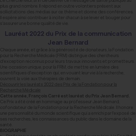
Le Cherche Midi, afin de délivrer ce message de santé publique au
plus grand nombre. Il répond en outre volontiers présent aux
sollicitations des médias sur ce thème et donne des conférences.
Il espère ainsi contribuer à inciter chacun à se lever et bouger pour
s'assurer une bonne qualité de vie.
Lauréat 2022 du Prix de la communication
Jean Bernard
Chaque année, et grâce à la générosité de donateurs, la Fondation
pour la Recherche Médicale (FRM) distingue des chercheurs
d'exception reconnus pour leurs travaux innovants et prometteurs.
Une occasion unique, pour la FRM, de mettre en lumière des
scientifiques d'exception qui, en vouant leur vie à la recherche,
ouvrent la voie aux thérapies de demain.
Découvrir les lauréats 2022 des Prix de la Fondation pour la
Recherche Médicale
Cette année, François Carré est lauréat du Prix Jean Bernard.
Ce Prix a été créé en hommage au professeur Jean Bernard,
cofondateur de la Fondation pour la Recherche Médicale. Il honore
une personnalité du monde scientifique qui a enrichi par l'exposé de
ses recherches, les connaissances du public dans le domaine de la
santé.
BIOGRAPHIE