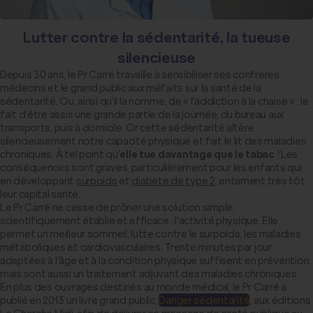
Lutter contre la sédentarité, la tueuse
silencieuse
Depuis 30 ans, le Pr Carré travaille à sensibiliser ses confrères
médecins et le grand public aux méfaits sur la santé de la
sédentarité. Ou, ainsi qu'il la nomme, de « l'addiction à la chaise » : le
fait d'être assis une grande partie de la journée, du bureau aux
transports, puis à domicile. Or cette sédentarité altère
silencieusement notre capacité physique et fait le lit des maladies
chroniques. À tel point qu'
elle tue davantage que le tabac
! Les
conséquences sont graves, particulièrement pour les enfants qui,
en développant
surpoids
et
diabète de type 2
, entament très tôt
leur capital santé.
Le Pr Carré ne cesse de prôner une solution simple,
scientifiquement établie et efficace : l'activité physique. Elle
permet un meilleur sommeil, lutte contre le surpoids, les maladies
métaboliques et cardiovasculaires. Trente minutes par jour
adaptées à l'âge et à la condition physique suffisent en prévention,
mais sont aussi un traitement adjuvant des maladies chroniques.
En plus des ouvrages destinés au monde médical, le Pr Carré a
publié en 2013 un livre grand public,
Danger sédentarité
, aux éditions