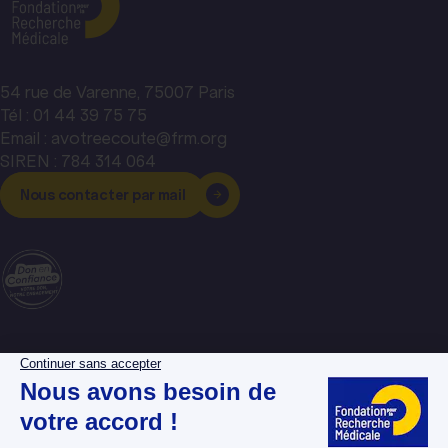
54 rue de Varenne, 75007 Paris
Tél : 01 44 39 75 75
Email : avotreecoute@frm.org
SIREN : 784 314 064
Nous contacter par mail
La Fondation pour la
Espace donateurs
Recherche Médicale
Espace chercheurs
Nos dossiers maladies
Espace bénévoles