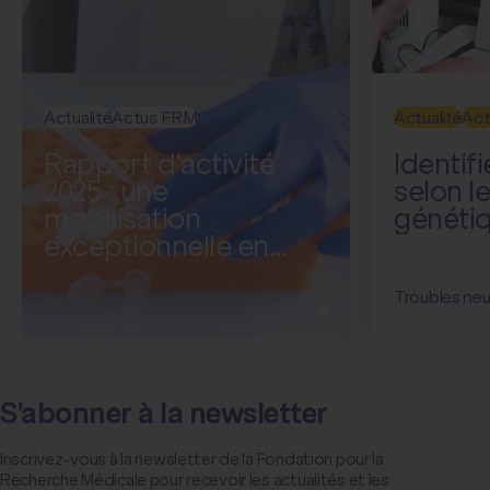
Actualité
Actus FRM
Actualité
Act
Rapport d'activité
Identifi
2025 : une
selon le
mobilisation
généti
exceptionnelle en
faveur de la recherche
médicale
Troubles neu
S’abonner à la newsletter
Inscrivez-vous à la newsletter de la Fondation pour la
Recherche Médicale pour recevoir les actualités et les