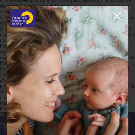
Professeur émérite en physiologie cardiovasculaire à la Faculté
de médecine, Université de Rennes 1
Cardiologue et médecin du sport au CHU Pontchaillou, Rennes
Chercheur dans le Laboratoire Traitement du Signal et de l'Image
(Inserm 1099/ Université de Rennes 1)
À la fin de ses études de médecine à Paris, en 1986, François Carré
rejoint le CHU de Rennes. Il s'oriente vers la cardiologie des sportifs
sains ou avec des problèmes cardiaques. Nommé en 1996
Professeur de physiologie cardiovasculaire à la Faculté de
médecine de Rennes, il est chef des Services de médecine du
sport et d'explorations fonctionnelles de 2014 à 2020, puis nommé
Professeur émérite en 2020.
Son nom apparaît dans plus de 200 publications internationales. Il
est auteur ou co-auteur de plusieurs ouvrages français et
internationaux de cardiologie du sport et de physiologie. Il a été
président du Groupe Exercice Réadaptation et Sport de la Société
française de cardiologie et secrétaire du groupe européen de
cardiologie du sport. Il participe aux travaux collectifs menés par
l'Inserm et la Haute Autorité de Santé sur l'activité physique dans
les maladies chroniques.
Newsletter
Restez informé(e) !