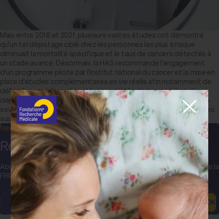
Mais entre 2016 et 2021, plusieurs vastes études ont démontré
qu'un tel dépistage ciblé chez les personnes les plus à risque
diminuait la mortalité spécifique et le taux de cancers détectés à
un stade avancé. Désormais, la HAS recommande l'engagement
d'un programme pilote par l'Institut national du cancer et la mise en
place d'études complémentaires en vie réelle afin notamment de
définir la population cible et les modalités de la procédure de
dépistage (durée, fréquence des examens, combinaison avec un
sevrage tabagique, stratégie de gestion des nodules pulmonaires
suspects).
Newsletter
Restez informé(e) !
Abonnez-vous pour recevoir les actualités et communications de la
FRM, les projets et découvertes sur toutes les maladies…
OK