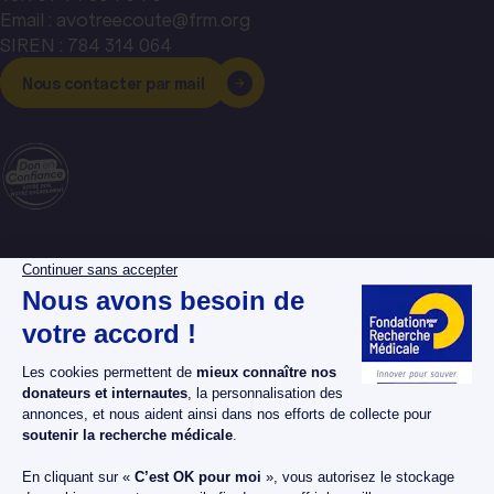
Email : avotreecoute@frm.org
SIREN : 784 314 064
Nous contacter par mail
La Fondation pour la
Espace donateurs
Recherche Médicale
Espace chercheurs
Nos dossiers maladies
Espace bénévoles
Nos projets
Espace presse
Nos actualités
Nous soutenir