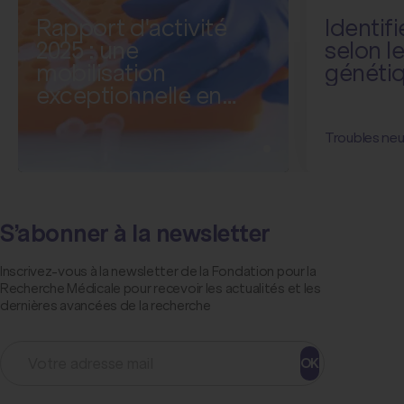
Rapport d'activité
Identifi
2025 : une
selon le
mobilisation
généti
exceptionnelle en
faveur de la recherche
médicale
Troubles neu
S’abonner à la newsletter
Inscrivez-vous à la newsletter de la Fondation pour la
Recherche Médicale pour recevoir les actualités et les
dernières avancées de la recherche
OK