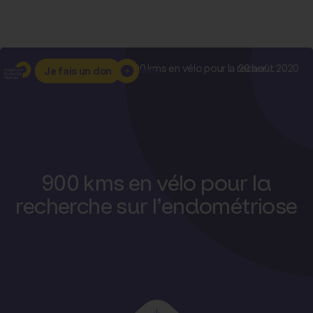
Accueil
–
Nos actualités
–
900 kms en vélo pour la recher...
20 août 2020
Je fais un don
900 kms en vélo pour la
recherche sur l’endométriose