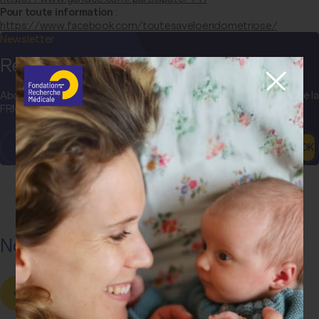
Pour toute information
:
https://www.facebook.com/toutesaveloendometriose/
Newsletter
Restez informé(e) !
Abonnez-vous pour recevoir les actualités et communications de la
FRM, les projets et découvertes sur toutes les maladies…
OK
Nos dernières actualités