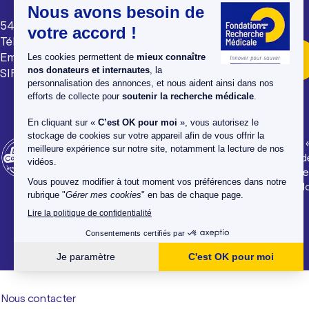
54 rue de Varenne, 75007 Paris
Tél : 01 44 39 75 75
Email : avotreecoute@frm.org
Nous contacter par mail
SIREN : 784 314 064
La Fondation pour la Recherche Médicale est labellisée
en Confiance » depuis 1990, un organisme de contrôle d
associations et fondations faisant appel aux dons. Elle 
reconnue d'Utilité Publique, et habilitée à recevoir des d
legs, donations et assurances-vie.
Nous contacter