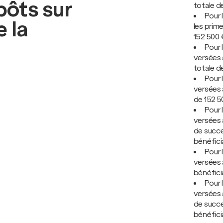
pôts sur
totale d
Pour 
e la
les prim
152 500 €
Pour 
versées 
totale d
Pour 
versées 
de 152 50
Pour 
versées a
de succe
bénéficia
Pour 
versées 
bénéficia
Pour 
versées a
de succe
bénéficia