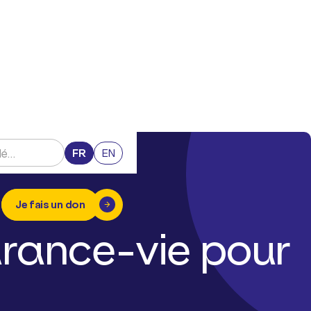
FR
EN
Je fais un don
surance-vie pour