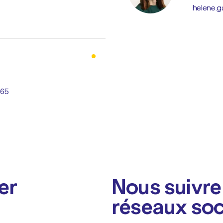
helene.g
 65
er
Nous suivre 
réseaux so