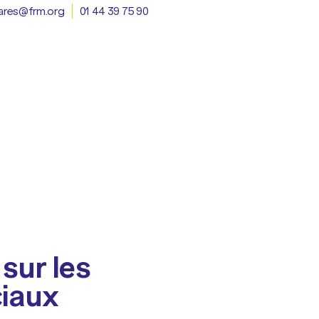
ares@frm.org
01 44 39 75 90
sur les
ciaux