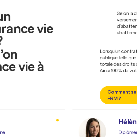
un
Selon la 
versement
rance vie
d’abattem
abattemen
?
u’on
Lorsqu’un contrat
publique telle que
ce vie à
totale des droits
Ainsi 100 % de vot
Comment se d
FRM ?
Hélèn
ine
Diplômée