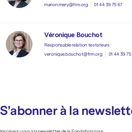
marion.mery@frm.org
01 44 39 75 67
Véronique Bouchot
Responsable relation testateurs
veronique.bouchot@frm.org
01 44 39 75
S’abonner à la newslett
Inscrivez-vous à la newsletter de la Fondation pour