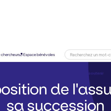
 chercheurs
Espace bénévoles
omaines d'action
Nos projets
Nos actualités
Nous soutenir
position de l'as
sa succession