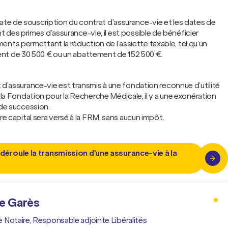
date de souscription du contrat d’assurance-vie et les dates de
 des primes d’assurance-vie, il est possible de bénéficier
ents permettant la réduction de l’assiette taxable, tel qu’un
t de 30 500 € ou un abattement de 152 500 €.
 d’assurance-vie est transmis à une fondation reconnue d’utilité
 la Fondation pour la Recherche Médicale, il y a une exonération
 de succession.
re capital sera versé à la FRM, sans aucun impôt.
éroule la transmission d'une assurance-vie à la
e Garès
 Notaire, Responsable adjointe Libéralités