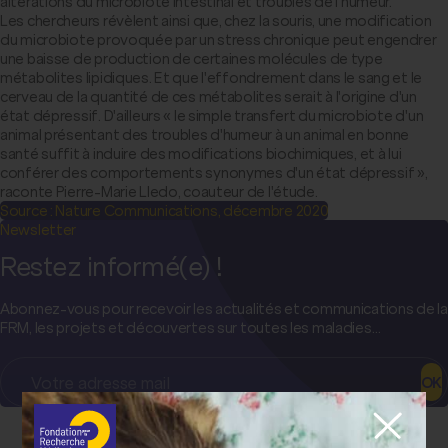
altérations du microbiote intestinal et troubles de l'humeur.
Les chercheurs révèlent ainsi que, chez la souris, une modification
du microbiote provoquée par un stress chronique peut engendrer
une baisse de production de certaines molécules de type
métabolites lipidiques. Et que l'effondrement dans le sang et le
cerveau de la quantité de ces métabolites serait à l'origine d'un
état dépressif. D'ailleurs « le simple transfert du microbiote d'un
animal présentant des troubles d'humeur à un animal en bonne
santé suffit à induire des modifications biochimiques, et à lui
conférer des comportements synonymes d'un état dépressif »,
raconte Pierre-Marie Lledo, coauteur de l'étude.
Source : Nature Communications, décembre 2020
Newsletter
Restez informé(e) !
Abonnez-vous pour recevoir les actualités et communications de la
FRM, les projets et découvertes sur toutes les maladies…
OK