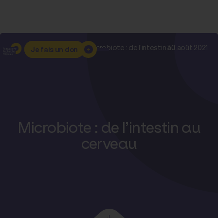
Accueil
–
Nos actualités
–
Microbiote : de l’intestin au ...
30 août 2021
Je fais un don
Microbiote : de l’intestin au
cerveau