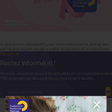
Un grand merci à SwedishFit pour cette belle initiative, ainsi qu'aux
participants qui ont mouillé le maillot à l'occasion d'Octobre Rose!
Newsletter
Restez informé(e) !
Abonnez-vous pour recevoir les actualités et communications de la
FRM, les projets et découvertes sur toutes les maladies…
OK