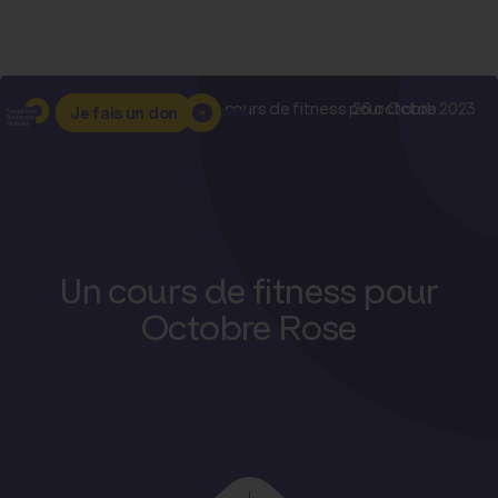
Accueil
–
Nos actualités
–
Un cours de fitness pour Octob...
26 octobre 2023
Je fais un don
Un cours de fitness pour
Octobre Rose