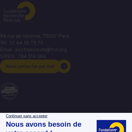
54 rue de Varenne, 75007 Paris
Tél : 01 44 39 75 75
Email : avotreecoute@frm.org
SIREN : 784 314 064
Nous contacter par mail
La Fondation pour la
Espace donateurs
Recherche Médicale
Espace chercheurs