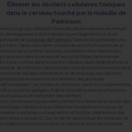
Éliminer les déchets cellulaires toxiques
dans le cerveau touché par la maladie de
Parkinson
Avec son groupe, Benjamin Dehay étudie les mécanismes menant
au développement des maladies neurodégénératives, et en
particulier de
la maladie de Parkinson
. Dans cette pathologie, une
protéine, l’alpha-synucléine, s’accumule sous forme anormale et
toxique dans certains neurones, conduisant à leur destruction
progressive dans le cerveau et aux symptômes de la maladie.
En outre, comme dans les autres maladies neurodégénératives, la
maladie de Parkinson s’accompagne d’un dysfonctionnement de la
machinerie cellulaire d’élimination et de recyclage des déchets
produits par les neurones (notamment des protéines
défectueuses). Les travaux du chercheur visent ici à comprendre le
rôle joué par les agrégats d’alpha-synucléine dans la perturbation
du processus de traitement des déchets.
Ces connaissances pourraient permettre à terme de proposer des
stratégies thérapeutiques ciblant les mécanismes en cause, de
manière à restaurer ou à augmenter la fonction d’élimination des
protéines toxiques. Et, par-là, tenter de protéger les neurones de
la dégénérescence et stopper ou ralentir le cours de la maladie.