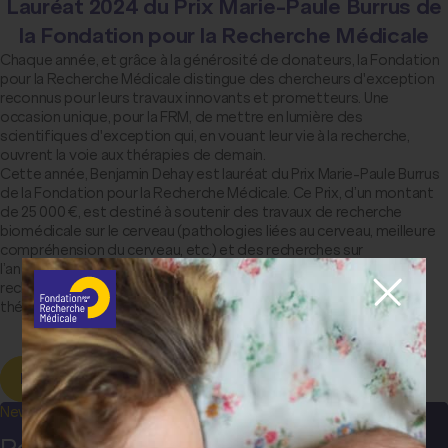
Lauréat 2024 du Prix Marie-Paule Burrus de
la Fondation pour la Recherche Médicale
Chaque année, et grâce à la générosité de donateurs, la Fondation
pour la Recherche Médicale distingue des chercheurs d'exception
reconnus pour leurs travaux innovants et prometteurs. Une
occasion unique, pour la FRM, de mettre en lumière des
scientifiques d'exception qui, en vouant leur vie à la recherche,
ouvrent la voie aux thérapies de demain.
Cette année, Benjamin Dehay est lauréat du Prix Marie-Paule Burrus
de la Fondation pour la Recherche Médicale. Ce Prix, d’un montant
de 25 000 €, est destiné à soutenir des travaux de recherche
biomédicale sur le cerveau (pathologies liées au cerveau, meilleure
compréhension du cerveau, etc.) et des recherches sur
l’antibiorésistance (la compréhension de ses mécanismes, la
recherche de nouveaux antibiotiques ou d’autres voies
thérapeutiques).
Découvrir les lauréats 2024 des Prix de la FRM
Newsletter
Restez informé(e) !