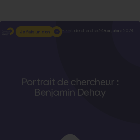
Accueil
–
Nos actualités
–
Portrait de chercheur : Benjam...
14 octobre 2024
Je fais un don
Portrait de chercheur :
Benjamin Dehay