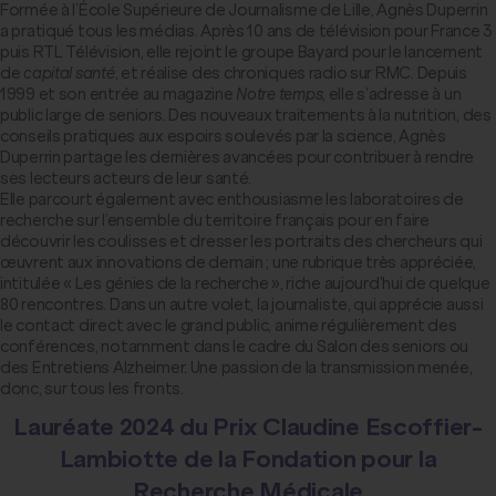
Formée à l’École Supérieure de Journalisme de Lille, Agnès Duperrin
a pratiqué tous les médias. Après 10 ans de télévision pour France 3
puis RTL Télévision, elle rejoint le groupe Bayard pour le lancement
de
capital santé
, et réalise des chroniques radio sur RMC. Depuis
1999 et son entrée au magazine
Notre temps
, elle s’adresse à un
public large de seniors. Des nouveaux traitements à la nutrition, des
conseils pratiques aux espoirs soulevés par la science, Agnès
Duperrin partage les dernières avancées pour contribuer à rendre
ses lecteurs acteurs de leur santé.
Elle parcourt également avec enthousiasme les laboratoires de
recherche sur l’ensemble du territoire français pour en faire
découvrir les coulisses et dresser les portraits des chercheurs qui
œuvrent aux innovations de demain ; une rubrique très appréciée,
intitulée « Les génies de la recherche », riche aujourd’hui de quelque
80 rencontres. Dans un autre volet, la journaliste, qui apprécie aussi
le contact direct avec le grand public, anime régulièrement des
conférences, notamment dans le cadre du Salon des seniors ou
des Entretiens Alzheimer. Une passion de la transmission menée,
donc, sur tous les fronts.
Lauréate 2024 du Prix Claudine Escoffier-
Lambiotte de la Fondation pour la
Recherche Médicale