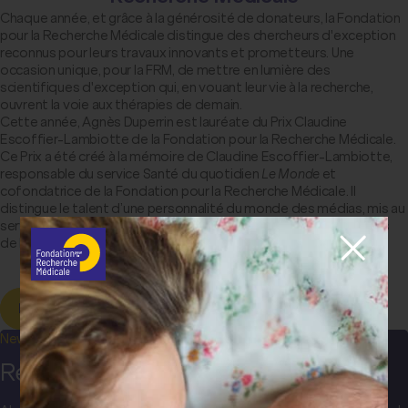
Chaque année, et grâce à la générosité de donateurs, la Fondation
pour la Recherche Médicale distingue des chercheurs d'exception
reconnus pour leurs travaux innovants et prometteurs. Une
occasion unique, pour la FRM, de mettre en lumière des
scientifiques d'exception qui, en vouant leur vie à la recherche,
ouvrent la voie aux thérapies de demain.
Cette année, Agnès Duperrin est lauréate du Prix Claudine
Escoffier-Lambiotte de la Fondation pour la Recherche Médicale.
Ce Prix a été créé à la mémoire de Claudine Escoffier-Lambiotte,
responsable du service Santé du quotidien
Le Monde
et
cofondatrice de la Fondation pour la Recherche Médicale. Il
distingue le talent d’une personnalité du monde des médias, mis au
service du public pour une information de qualité sur les sciences
de la vie et de la santé.
Découvrir les lauréats 2024 des Prix de la FRM
Newsletter
Restez informé(e) !