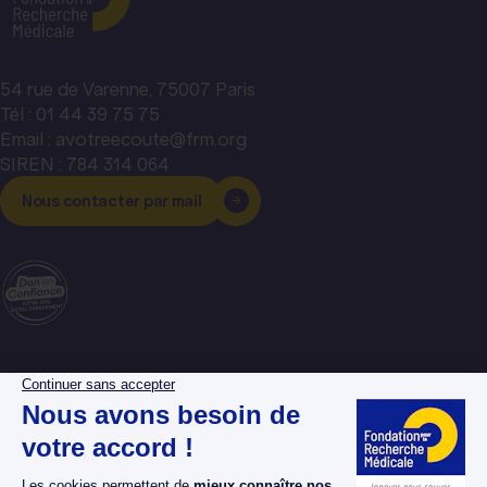
54 rue de Varenne, 75007 Paris
Tél : 01 44 39 75 75
Email : avotreecoute@frm.org
SIREN : 784 314 064
Nous contacter par mail
La Fondation pour la
Espace donateurs
Recherche Médicale
Espace chercheurs
Nos dossiers maladies
Espace bénévoles