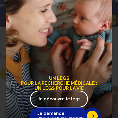
Abonnez-vous pour recevoir les actualités et communications de la
FRM, les projets et découvertes sur toutes les maladies…
OK
Nos dernières actualités
UN LEGS
POUR LA RECHERCHE MÉDICALE :
UN LEGS POUR LA VIE
24 juillet 2026
10 juillet 2026
Je découvre le legs
Je demande