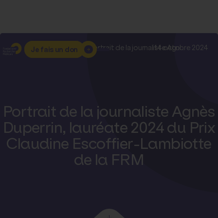
Accueil
–
Nos actualités
–
Portrait de la journaliste Agn...
14 octobre 2024
Je fais un don
Portrait de la journaliste Agnès
Duperrin, lauréate 2024 du Prix
Claudine Escoffier-Lambiotte
de la FRM