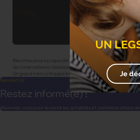
UN LEG
Reconnu pour sa capacité à fusionner le classique avec le ja
de compositeurs classiques tels que Bach et Chopin à des
Je dé
Un grand merci à l’équipe bénévole du comité régional Auve
Newsletter
Restez informé(e) !
Abonnez-vous pour recevoir les actualités et communications de l