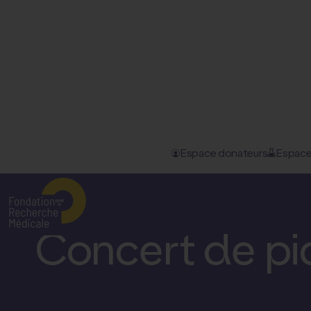
Espace donateurs
Espace
Accueil
–
Nos actualités
–
Concert de piano à la basiliqu...
La Fondation pour la Recherche Médicale
D
Concert de pia