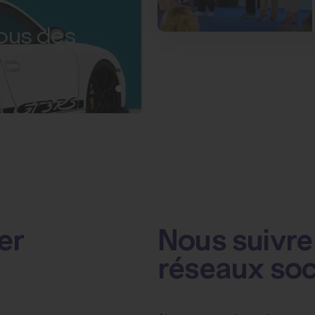
vous des
er
Nous suivre 
réseaux so