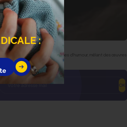
ICALE :
 interprétations originales et pleines d'humour, mêlant des œuvres
 générosité !
te
OK