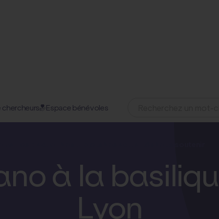
 chercheurs
Espace bénévoles
07 novembre 2024
omaines d'action
Nos projets
Nos actualités
Nous soutenir
no à la basiliq
Lyon