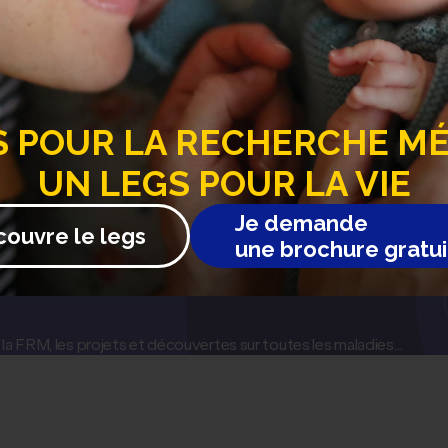
S
POUR LA RECHERCHE MÉD
UN LEGS POUR LA VIE
zz, le boogie-woogie et le ragtime, Pierre-Yves Plat a proposé des
 rythmes modernes et improvisés.
Je demande
couvre le legs
rgne-Rhône-Alpes qui a permis cette belle soirée de musique et de
une brochure gratui
a FRM, les projets et découvertes sur toutes les maladies…