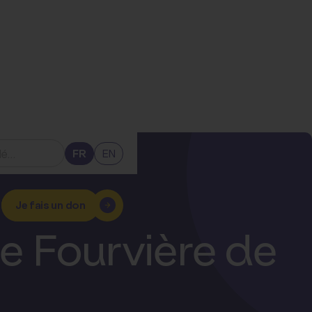
FR
EN
Je fais un don
ue Fourvière de