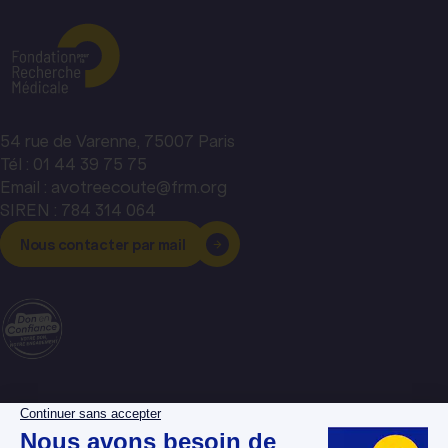
54 rue de Varenne, 75007 Paris
Tél : 01 44 39 75 75
Email : avotreecoute@frm.org
SIREN : 784 314 064
Nous contacter par mail
La Fondation pour la
Espace donateurs
Recherche Médicale